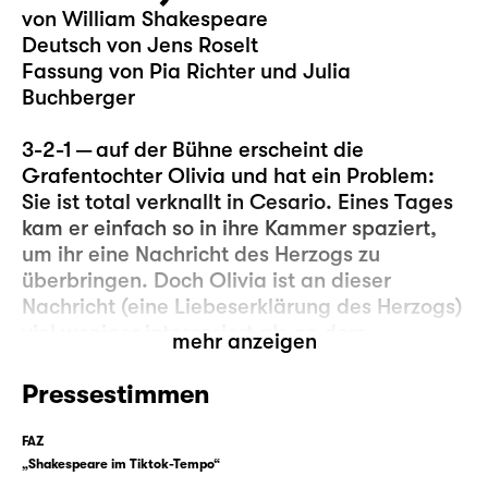
von William Shakespeare
Deutsch von Jens Roselt
Fassung von Pia Richter und Julia
Buchberger
3-2-1 — auf der Bühne erscheint die
Grafentochter Olivia und hat ein Problem:
Sie ist total verknallt in Cesario. Eines Tages
kam er einfach so in ihre Kammer spaziert,
um ihr eine Nachricht des Herzogs zu
überbringen. Doch Olivia ist an dieser
Nachricht (eine Liebeserklärung des Herzogs)
viel weniger interessiert als an dem
mehr anzeigen
Überbringer, denn (anders als der Herzog) ist
Cesario klug, schön, gewitzt und kann
Pressestimmen
obendrein auch noch singen … und seien wir
mal ehrlich, manchmal ist die „eigentliche“
FAZ
Nachricht einfach weniger wichtig als das,
„Shakespeare im Tiktok-Tempo“