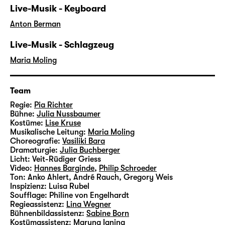
Live-Musik - Keyboard
Anton Berman
Live-Musik - Schlagzeug
Maria Moling
Team
Regie:
Pia Richter
Bühne:
Julia Nussbaumer
Kostüme:
Lise Kruse
Musikalische Leitung:
Maria Moling
Choreografie:
Vasiliki Bara
Dramaturgie:
Julia Buchberger
Licht:
Veit-Rüdiger Griess
Video:
Hannes Barginde
,
Philip Schroeder
Ton:
Anko Ahlert, André Rauch, Gregory Weis
Inspizienz:
Luisa Rubel
Soufflage:
Philine von Engelhardt
Regieassistenz:
Lina Wegner
Bühnenbildassistenz:
Sabine Born
Kostümassistenz:
Maryna Ianina