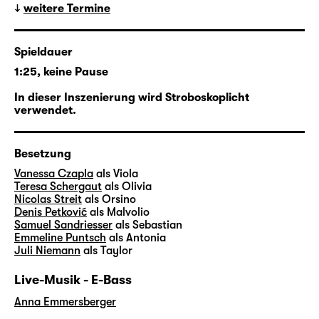
weitere Termine
für die Gefühlswelten und
Lebenserfahrungen abertausender
Menschen. Wirklichkeit und Spiel, doppelte
Spieldauer
Böden, Alter Egos und die Uneindeutigkeit
1:25, keine Pause
zwischen Gezeigtem und Gesehenem sind in
ihren Songs dabei ähnlich alltäglich wie in
In dieser Inszenierung wird Stroboskoplicht
verwendet.
„Was ihr wollt“.
In ihrer vierten Regiearbeit am Schauspiel
Besetzung
Leipzig verschränkt
Pia Richter
daher den
Vanessa Czapla
als Viola
Shakespeare-Klassiker mit Motiven, der
Teresa Schergaut
als Olivia
Ästhetik und natürlich etlichen Songs von
Nicolas Streit
als Orsino
Denis Petković
als Malvolio
Taylor Swift und holt den elisabethanischen
Samuel Sandriesser
als Sebastian
Stoff so ins Hier und Jetzt auf die Große
Emmeline Puntsch
als Antonia
Bühne.
Juli Niemann
als Taylor
Live-Musik - E-Bass
Anna Emmersberger