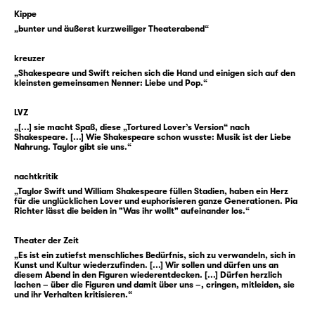
was im Moment des Überbringens geschieht.
Kippe
„bunter und äußerst kurzweiliger Theaterabend“
Es könnte also der Beginn einer wundervollen
Romanze sein, befänden wir uns nicht in
kreuzer
einer klassischen Shakespeare-Komödie.
„Shakespeare und Swift reichen sich die Hand und einigen sich auf den
Denn hier ist nichts einfach, schon gar nicht
kleinsten gemeinsamen Nenner: Liebe und Pop.“
die Liebe. Olivia weiß nämlich nicht, dass
LVZ
Cesario eigentlich Viola heißt und auch kein
„[...] sie macht Spaß, diese „Tortured Lover’s Version“ nach
Bote, sondern — oh Schreck — eine Botin ist.
Shakespeare. [...] Wie Shakespeare schon wusste: Musik ist der Liebe
Nahrung. Taylor gibt sie uns.“
Erst vor wenigen Stunden wurde sie nach
einem Schiffbruch am Ufer der Insel Illyrien
nachtkritik
angeschwemmt und beschloss, am Hof des
„Taylor Swift und William Shakespeare füllen Stadien, haben ein Herz
Herzogs zu dienen. Und was braucht so eine
für die unglücklichen Lover und euphorisieren ganze Generationen. Pia
Richter lässt die beiden in "Was ihr wollt" aufeinander los.“
Shakespeare’sche Figur klassischerweise für
einen Plan? Richtig: eine Verkleidung. Und so
Theater der Zeit
denkt sich Viola kurzerhand ein Alter Ego aus
„Es ist ein zutiefst menschliches Bedürfnis, sich zu verwandeln, sich in
Kunst und Kultur wiederzufinden. [...] Wir sollen und dürfen uns an
und nennt es … James? Nein, Cesario. Als
diesem Abend in den Figuren wiederentdecken. [...] Dürfen herzlich
dieser wird sie nun auf Illyrien bekannt. Kann
lachen – über die Figuren und damit über uns –, cringen, mitleiden, sie
und ihr Verhalten kritisieren.“
ja niemand ahnen, dass sich die