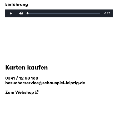
Einführung
Mute
Remaining
-8:17
Loaded
:
Progress
:
Play
0%
0%
Time
Karten kaufen
0341 / 12 68 168
besucherservice@schauspiel-leipzig.de
Zum Webshop