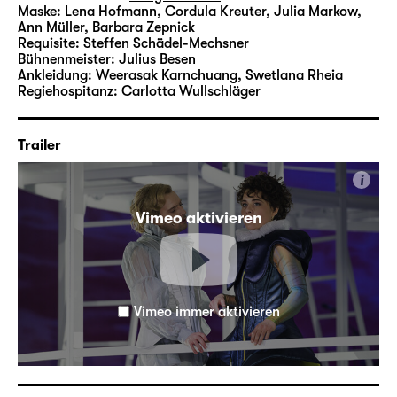
Maske:
Lena Hofmann, Cordula Kreuter, Julia Markow,
Ann Müller, Barbara Zepnick
Requisite:
Steffen Schädel-Mechsner
Bühnenmeister:
Julius Besen
Ankleidung:
Weerasak Karnchuang, Swetlana Rheia
Regiehospitanz:
Carlotta Wullschläger
Trailer
i
Vimeo aktivieren
Vimeo immer aktivieren