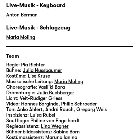
Live-Musik - Keyboard
Anton Berman
Live-Musik - Schlagzeug
Maria Moling
Team
Regie:
Pia Richter
Bühne:
Julia Nussbaumer
Kostüme:
Lise Kruse
Musikalische Leitung:
Maria Moling
Choreografie:
Vasiliki Bara
Dramaturgie:
Julia Buchberger
Licht:
Veit-Rüdiger Griess
Video:
Hannes Barginde
,
Philip Schroeder
Ton:
Anko Ahlert, André Rauch, Gregory Weis
Inspizienz:
Luisa Rubel
Soufflage:
Philine von Engelhardt
Regieassistenz:
Lina Wegner
Bühnenbildassistenz:
Sabine Born
Kostümassistenz:
Maryna Ianina