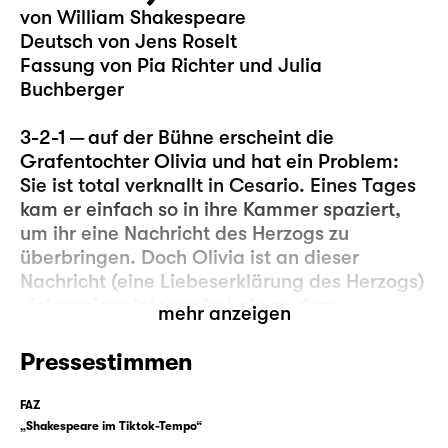
von William Shakespeare
Deutsch von Jens Roselt
Fassung von Pia Richter und Julia
Buchberger
3-2-1 — auf der Bühne erscheint die
Grafentochter Olivia und hat ein Problem:
Sie ist total verknallt in Cesario. Eines Tages
kam er einfach so in ihre Kammer spaziert,
um ihr eine Nachricht des Herzogs zu
überbringen. Doch Olivia ist an dieser
Nachricht (eine Liebeserklärung des Herzogs)
viel weniger interessiert als an dem
mehr anzeigen
Überbringer, denn (anders als der Herzog) ist
Cesario klug, schön, gewitzt und kann
Pressestimmen
obendrein auch noch singen … und seien wir
mal ehrlich, manchmal ist die „eigentliche“
FAZ
Nachricht einfach weniger wichtig als das,
„Shakespeare im Tiktok-Tempo“