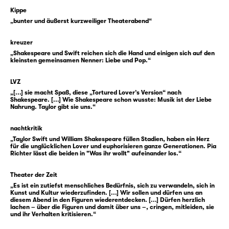
was im Moment des Überbringens geschieht.
Kippe
„bunter und äußerst kurzweiliger Theaterabend“
Es könnte also der Beginn einer wundervollen
Romanze sein, befänden wir uns nicht in
kreuzer
einer klassischen Shakespeare-Komödie.
„Shakespeare und Swift reichen sich die Hand und einigen sich auf den
Denn hier ist nichts einfach, schon gar nicht
kleinsten gemeinsamen Nenner: Liebe und Pop.“
die Liebe. Olivia weiß nämlich nicht, dass
LVZ
Cesario eigentlich Viola heißt und auch kein
„[...] sie macht Spaß, diese „Tortured Lover’s Version“ nach
Bote, sondern — oh Schreck — eine Botin ist.
Shakespeare. [...] Wie Shakespeare schon wusste: Musik ist der Liebe
Nahrung. Taylor gibt sie uns.“
Erst vor wenigen Stunden wurde sie nach
einem Schiffbruch am Ufer der Insel Illyrien
nachtkritik
angeschwemmt und beschloss, am Hof des
„Taylor Swift und William Shakespeare füllen Stadien, haben ein Herz
Herzogs zu dienen. Und was braucht so eine
für die unglücklichen Lover und euphorisieren ganze Generationen. Pia
Richter lässt die beiden in "Was ihr wollt" aufeinander los.“
Shakespeare’sche Figur klassischerweise für
einen Plan? Richtig: eine Verkleidung. Und so
Theater der Zeit
denkt sich Viola kurzerhand ein Alter Ego aus
„Es ist ein zutiefst menschliches Bedürfnis, sich zu verwandeln, sich in
Kunst und Kultur wiederzufinden. [...] Wir sollen und dürfen uns an
und nennt es … James? Nein, Cesario. Als
diesem Abend in den Figuren wiederentdecken. [...] Dürfen herzlich
dieser wird sie nun auf Illyrien bekannt. Kann
lachen – über die Figuren und damit über uns –, cringen, mitleiden, sie
und ihr Verhalten kritisieren.“
ja niemand ahnen, dass sich die