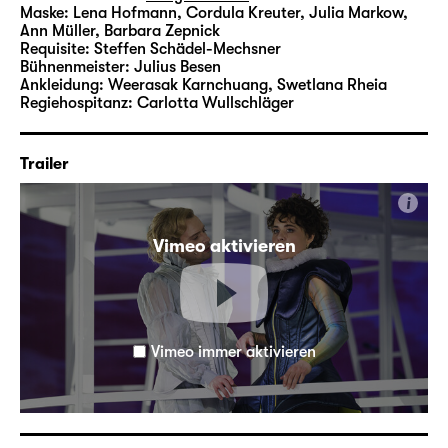
Maske:
Lena Hofmann, Cordula Kreuter, Julia Markow,
Ann Müller, Barbara Zepnick
Requisite:
Steffen Schädel-Mechsner
Bühnenmeister:
Julius Besen
Ankleidung:
Weerasak Karnchuang, Swetlana Rheia
Regiehospitanz:
Carlotta Wullschläger
Trailer
i
Vimeo aktivieren
Vimeo immer aktivieren