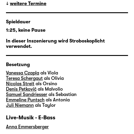
weitere Termine
für die Gefühlswelten und
Lebenserfahrungen abertausender
Menschen. Wirklichkeit und Spiel, doppelte
Spieldauer
Böden, Alter Egos und die Uneindeutigkeit
1:25, keine Pause
zwischen Gezeigtem und Gesehenem sind in
ihren Songs dabei ähnlich alltäglich wie in
In dieser Inszenierung wird Stroboskoplicht
verwendet.
„Was ihr wollt“.
In ihrer vierten Regiearbeit am Schauspiel
Besetzung
Leipzig verschränkt
Pia Richter
daher den
Vanessa Czapla
als Viola
Shakespeare-Klassiker mit Motiven, der
Teresa Schergaut
als Olivia
Ästhetik und natürlich etlichen Songs von
Nicolas Streit
als Orsino
Denis Petković
als Malvolio
Taylor Swift und holt den elisabethanischen
Samuel Sandriesser
als Sebastian
Stoff so ins Hier und Jetzt auf die Große
Emmeline Puntsch
als Antonia
Bühne.
Juli Niemann
als Taylor
Live-Musik - E-Bass
Anna Emmersberger