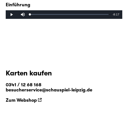
Einführung
Mute
Remaining
-8:17
Loaded
:
Progress
:
Play
0%
0%
Time
Karten kaufen
0341 / 12 68 168
besucherservice@schauspiel-leipzig.de
Zum Webshop