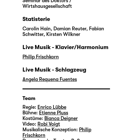
Seminar des Doktors /
Wirtshausgesellschaft
Statisterie
Carolin Hain, Damian Reuter, Fabian
Schwitter, Kirsten Wilkner
Live Musik - Klavier/Harmonium
Philip Frischkorn
Live Musik - Schlagzeug
Angela Requena Fuentes
Team
Regie:
Enrico Lübbe
Bühne:
Etienne Pluss
Kostüme:
Bianca Deigner
Video:
Robi Voigt
Musikalische Konzeption:
Philip
Frischkorn