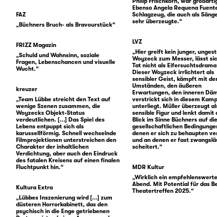
Philip Frischkorn, war großarti
Ebenso Angela Requena Fuent
FAZ
Schlagzeug, die auch als Sänge
sehr überzeugte.“
„Büchners Bruch- als Bravourstück“
LVZ
FRIZZ Magazin
„Hier greift kein junger, unge
„Schuld und Wahnsinn, soziale
Woyzeck zum Messer, lässt sic
Fragen, Lebenschancen und visuelle
Tat nicht als Eifersuchtsdrama
Wucht.“
Dieser Woyzeck irrlichtert als
sensibler Geist, kämpft mit de
Umständen, den äußeren
kreuzer
Erwartungen, den inneren Dä
„Team Lübbe streicht den Text auf
verstrickt sich in diesem Kam
wenige Szenen zusammen, die
unterliegt. Müller überzeugt al
Woyzecks Objekt-Status
sensible Figur und lenkt damit
verdeutlichen. [...] Das Spiel des
Blick im Sinne Büchners auf di
Lebens entpuppt sich als
gesellschaftlichen Bedingungen
karussellförmig. Schnell wechselnde
denen er sich zu behaupten ve
Filmprojektionen unterstreichen den
und an denen er fast zwangslä
Charakter der inhaltlichen
scheitert.“
Verdichtung, aber auch den Eindruck
des fatalen Kreisens auf einen finalen
Fluchtpunkt hin.“
MDR Kultur
„Wirklich ein empfehlenswert
Abend. Mit Potential für das Be
Kultura Extra
Theatertreffen 2025.“
„Lübbes Inszenierung wird [...] zum
düsteren Horrorkabinett, das den
psychisch in die Enge getriebenen