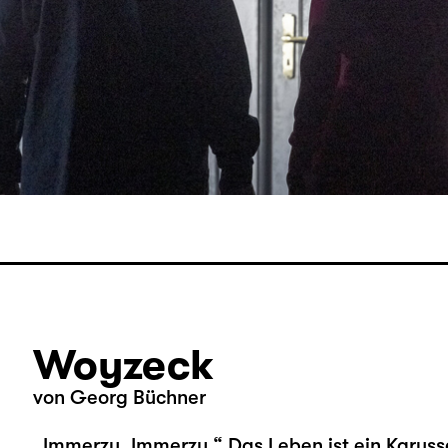
Woyzeck
von Georg Büchner
„Immerzu. Immerzu.“ Das Leben ist ein Karusse