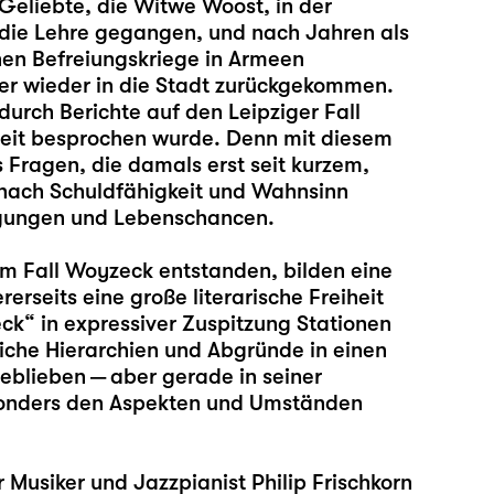
Geliebte, die Witwe Woost, in der
in die Lehre gegangen, und nach Jahren als
hen Befreiungskriege in Armeen
 er wieder in die Stadt zurückgekommen.
urch Berichte auf den Leipziger Fall
reit besprochen wurde. Denn mit diesem
 Fragen, die damals erst seit kurzem,
n nach Schuldfähigkeit und Wahnsinn
ngungen und Lebenschancen.
um Fall Woyzeck entstanden, bilden eine
rseits eine große literarische Freiheit
ck“ in expressiver Zuspitzung Stationen
liche Hierarchien und Abgründe in einen
eblieben — aber gerade in seiner
esonders den Aspekten und Umständen
er Musiker und Jazzpianist
Philip Frischkorn