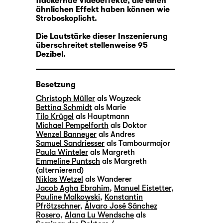
flackernde Videoeffekte, die einen
ähnlichen Effekt haben können wie
Stroboskoplicht.
Die Lautstärke dieser Inszenierung
überschreitet stellenweise 95
Dezibel.
Besetzung
Christoph Müller
als Woyzeck
Bettina Schmidt
als Marie
Tilo Krügel
als Hauptmann
Michael Pempelforth
als Doktor
Wenzel Banneyer
als Andres
Samuel Sandriesser
als Tambourmajor
Paula Winteler
als Margreth
Emmeline Puntsch
als Margreth
(alternierend)
Niklas Wetzel
als Wanderer
Jacob Agha Ebrahim
,
Manuel Eistetter
,
Pauline Malkowski
,
Konstantin
Pfrötzschner
,
Álvaro José Sánchez
Rosero
,
Alana Lu Wendsche
als