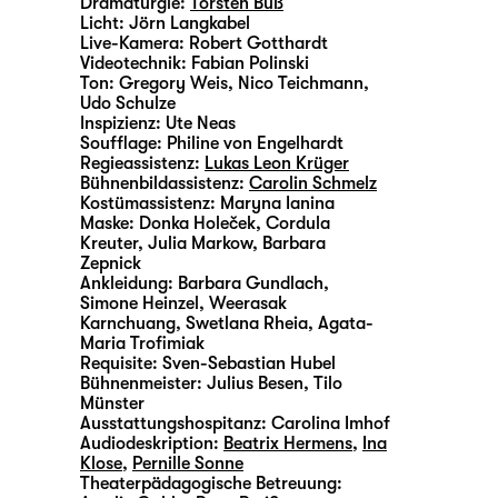
Dramaturgie:
Torsten Buß
Licht:
Jörn Langkabel
Live-Kamera:
Robert Gotthardt
Videotechnik:
Fabian Polinski
Ton:
Gregory Weis, Nico Teichmann,
Udo Schulze
Inspizienz:
Ute Neas
Soufflage:
Philine von Engelhardt
Regieassistenz:
Lukas Leon Krüger
Bühnenbildassistenz:
Carolin Schmelz
Kostümassistenz:
Maryna Ianina
Maske:
Donka Holeček, Cordula
Kreuter, Julia Markow, Barbara
Zepnick
Ankleidung:
Barbara Gundlach,
Simone Heinzel, Weerasak
Karnchuang, Swetlana Rheia, Agata-
Maria Trofimiak
Requisite:
Sven-Sebastian Hubel
Bühnenmeister:
Julius Besen, Tilo
Münster
Ausstattungshospitanz:
Carolina Imhof
Audiodeskription:
Beatrix Hermens
,
Ina
Klose
,
Pernille Sonne
Theaterpädagogische Betreuung: