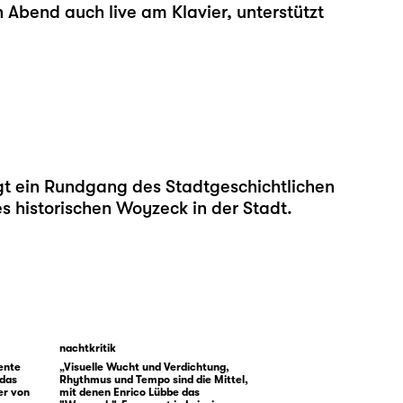
 Abend auch live am Klavier, unterstützt
lgt ein Rundgang des Stadtgeschichtlichen
 historischen Woyzeck in der Stadt.
nachtkritik
ente
„Visuelle Wucht und Verdichtung,
 das
Rhythmus und Tempo sind die Mittel,
er von
mit denen Enrico Lübbe das