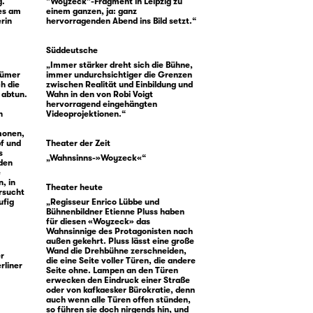
g.
"Woyzeck"-Fragment in Leipzig zu
es am
einem ganzen, ja: ganz
rin
hervorragenden Abend ins Bild setzt.“
Süddeutsche
„Immer stärker dreht sich die Bühne,
stümer
immer undurchsichtiger die Grenzen
h die
zwischen Realität und Einbildung und
 abtun.
Wahn in den von Robi Voigt
hervorragend eingehängten
n
Videoprojektionen.“
monen,
pf und
Theater der Zeit
s
„Wahnsinns-»Woyzeck«“
 den
e
, in
Theater heute
rsucht
ufig
„Regisseur Enrico Lübbe und
Bühnenbildner Etienne Pluss haben
für diesen «Woyzeck» das
Wahnsinnige des Protagonisten nach
außen gekehrt. Pluss lässt eine große
Wand die Drehbühne zerschneiden,
er
die eine Seite voller Türen, die andere
rliner
Seite ohne. Lampen an den Türen
erwecken den Eindruck einer Straße
oder von kafkaesker Bürokratie, denn
auch wenn alle Türen offen stünden,
so führen sie doch nirgends hin, und