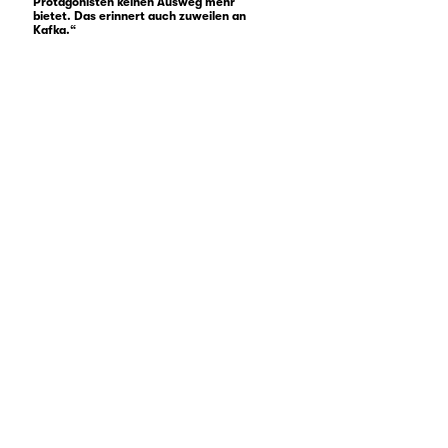
Protagonisten keinen Ausweg mehr
bietet. Das erinnert auch zuweilen an
Kafka.“