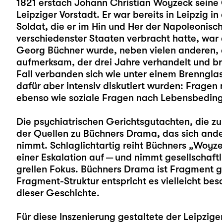
1821 erstach Johann Christian Woyzeck seine 
Leipziger Vorstadt. Er war bereits in Leipzig 
Soldat, die er im Hin und Her der Napoleonisc
verschiedenster Staaten verbracht hatte, war
Georg Büchner wurde, neben vielen anderen, d
aufmerksam, der drei Jahre verhandelt und b
Fall verbanden sich wie unter einem Brennglas
dafür aber intensiv diskutiert wurden: Frage
ebenso wie soziale Fragen nach Lebensbedi
Die psychiatrischen Gerichtsgutachten, die z
der Quellen zu Büchners Drama, das sich andere
nimmt. Schlaglichtartig reiht Büchners „Woyze
einer Eskalation auf — und nimmt gesellschaft
grellen Fokus. Büchners Drama ist Fragment g
Fragment-Struktur entspricht es vielleicht b
dieser Geschichte.
Für diese Inszenierung gestaltete der Leipzig