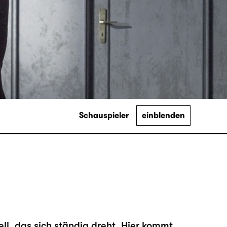
Schauspieler
einblenden
ll, das sich ständig dreht. Hier kommt