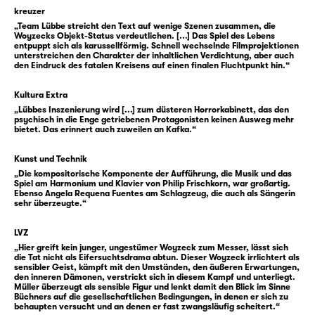
dreht sich immer schneller und schneller
kreuzer
unter einem großen Mond, der rot ist „wie ein
„Team Lübbe streicht den Text auf wenige Szenen zusammen, die
blutig Eisen“. Ruhe gibt es kaum für
Woyzecks Objekt-Status verdeutlichen. [...] Das Spiel des Lebens
entpuppt sich als karussellförmig. Schnell wechselnde Filmprojektionen
Woyzeck. Aber wenn er zur Ruhe kommt, sind
unterstreichen den Charakter der inhaltlichen Verdichtung, aber auch
da immer noch diese Stimmen, dann flüstert
den Eindruck des fatalen Kreisens auf einen finalen Fluchtpunkt hin.“
sogar die Erde auf den Feldern. Diese
Kultura Extra
Stimmen erzählen ihm auch vom
„Lübbes Inszenierung wird [...] zum düsteren Horrorkabinett, das den
Tambourmajor, der es auf Marie abgesehen
psychisch in die Enge getriebenen Protagonisten keinen Ausweg mehr
bietet. Das erinnert auch zuweilen an Kafka.“
habe.
Woyzeck versucht zu fliehen. Den
Kunst und Technik
Hauptmann, den Doktor und diese Stimmen.
„Die kompositorische Komponente der Aufführung, die Musik und das
Aber sie holen ihn ein. Und Marie wird
Spiel am Harmonium und Klavier von Philip Frischkorn, war großartig.
Ebenso Angela Requena Fuentes am Schlagzeug, die auch als Sängerin
eingeholt von Woyzecks Eifersucht. „Der
sehr überzeugte.“
Mensch ist ein Abgrund.“
LVZ
„Hier greift kein junger, ungestümer Woyzeck zum Messer, lässt sich
1821 erstach Johann Christian Woyzeck seine
die Tat nicht als Eifersuchtsdrama abtun. Dieser Woyzeck irrlichtert als
sensibler Geist, kämpft mit den Umständen, den äußeren Erwartungen,
Geliebte, die Witwe Woost, in der Leipziger
den inneren Dämonen, verstrickt sich in diesem Kampf und unterliegt.
Vorstadt. Er war bereits in Leipzig in die
Müller überzeugt als sensible Figur und lenkt damit den Blick im Sinne
Büchners auf die gesellschaftlichen Bedingungen, in denen er sich zu
Lehre gegangen, und nach Jahren als
behaupten versucht und an denen er fast zwangsläufig scheitert.“