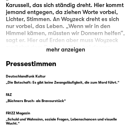
Karussell, das sich ständig dreht. Hier kommt
jemand entgegen, da ziehen Worte vorbei,
Lichter, Stimmen. An Woyzeck dreht es sich
nur vorbei, das Leben. „Wenn wir in den
Himmel kämen, müssten wir Donnern helfen“,
sagt er. Hier auf Erden aber muss Woyzeck
zunächst dem Doktor helfen, bei dessen
mehr anzeigen
medizinischen Experimenten. Jeden Morgen
muss er zum Hauptmann und ihm zu Hilfe
Pressestimmen
sein. Er muss in die Kaserne. Und dann gibt
es noch Marie, die er liebt und mit der er ein
Deutschlandfunk Kultur
Kind hat. Auch dort sollte er helfen. Mehr, als
„Die Botschaft: Es gibt keine Zwangsläufigkeit, die zum Mord führt.“
er es tut. Aber egal, was er tut — es genügt
FAZ
nie. Den anderen nicht, und ihm auch nicht.
„Büchners Bruch- als Bravourstück“
Immerzu aber gibt es auch die Stimmen in
FRIZZ Magazin
Woyzecks Kopf, die ihm noch ganz andere
„Schuld und Wahnsinn, soziale Fragen, Lebenschancen und visuelle
Dinge einsagen, die er tun soll. Das Karussell
Wucht.“