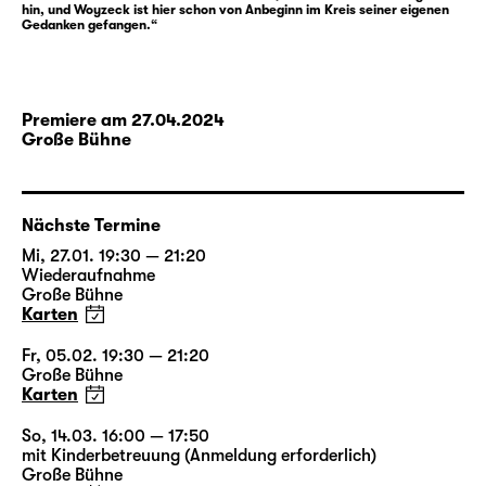
hin, und Woyzeck ist hier schon von Anbeginn im Kreis seiner eigenen
nimmt. Schlaglichtartig reiht Büchners
Gedanken gefangen.“
„Woyzeck“ in expressiver Zuspitzung
Stationen einer Eskalation auf — und nimmt
gesellschaftliche Hierarchien und Abgründe
in einen grellen Fokus. Büchners Drama ist
Premiere am 27.04.2024
Große Bühne
Fragment geblieben — aber gerade in seiner
Fragment-Struktur entspricht es vielleicht
besonders den Aspekten und Umständen
dieser Geschichte.
Nächste Termine
Mi, 27.01. 19:30 — 21:20
Wiederaufnahme
Für diese Inszenierung gestaltete der
Große Bühne
Leipziger Musiker und Jazzpianist
Philip
Karten
Frischkorn
erneut eine Schauspielmusik und
begleitet den Abend auch live am Klavier,
Fr, 05.02. 19:30 — 21:20
Große Bühne
unterstützt von Angela Requena Fuentes am
Karten
Schlagzeug.
So, 14.03. 16:00 — 17:50
mit Kinderbetreuung (Anmeldung erforderlich)
Große Bühne