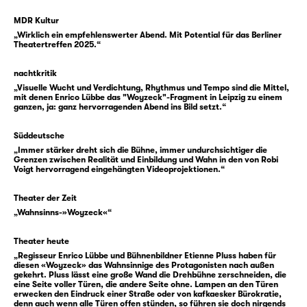
Soldat, die er im Hin und Her der
Napoleonischen Befreiungskriege in Armeen
MDR Kultur
„Wirklich ein empfehlenswerter Abend. Mit Potential für das Berliner
verschiedenster Staaten verbracht hatte, war
Theatertreffen 2025.“
er wieder in die Stadt zurückgekommen.
Georg Büchner wurde, neben vielen anderen,
nachtkritik
durch Berichte auf den Leipziger Fall
„Visuelle Wucht und Verdichtung, Rhythmus und Tempo sind die Mittel,
mit denen Enrico Lübbe das "Woyzeck"-Fragment in Leipzig zu einem
aufmerksam, der drei Jahre verhandelt und
ganzen, ja: ganz hervorragenden Abend ins Bild setzt.“
breit besprochen wurde. Denn mit diesem
Fall verbanden sich wie unter einem
Süddeutsche
„Immer stärker dreht sich die Bühne, immer undurchsichtiger die
Brennglas Fragen, die damals erst seit
Grenzen zwischen Realität und Einbildung und Wahn in den von Robi
kurzem, dafür aber intensiv diskutiert
Voigt hervorragend eingehängten Videoprojektionen.“
wurden: Fragen nach Schuldfähigkeit und
Theater der Zeit
Wahnsinn ebenso wie soziale Fragen nach
„Wahnsinns-»Woyzeck«“
Lebensbedingungen und Lebenschancen.
Theater heute
Die psychiatrischen Gerichtsgutachten, die
„Regisseur Enrico Lübbe und Bühnenbildner Etienne Pluss haben für
diesen «Woyzeck» das Wahnsinnige des Protagonisten nach außen
zum Fall Woyzeck entstanden, bilden eine
gekehrt. Pluss lässt eine große Wand die Drehbühne zerschneiden, die
der Quellen zu Büchners Drama, das sich
eine Seite voller Türen, die andere Seite ohne. Lampen an den Türen
erwecken den Eindruck einer Straße oder von kafkaesker Bürokratie,
andererseits eine große literarische Freiheit
denn auch wenn alle Türen offen stünden, so führen sie doch nirgends