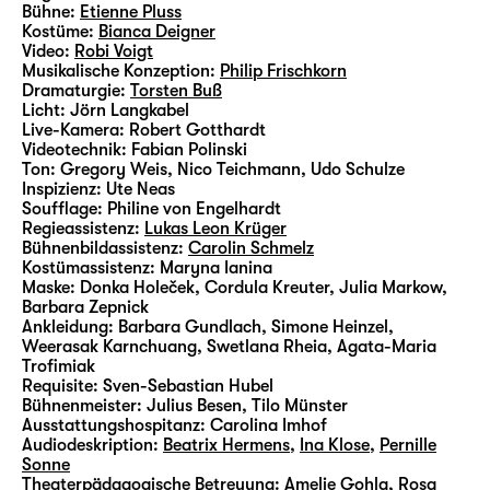
Bühne:
Etienne Pluss
Kostüme:
Bianca Deigner
Video:
Robi Voigt
Musikalische Konzeption:
Philip Frischkorn
Dramaturgie:
Torsten Buß
Licht:
Jörn Langkabel
Live-Kamera:
Robert Gotthardt
Videotechnik:
Fabian Polinski
Ton:
Gregory Weis, Nico Teichmann, Udo Schulze
Inspizienz:
Ute Neas
Soufflage:
Philine von Engelhardt
Regieassistenz:
Lukas Leon Krüger
Bühnenbildassistenz:
Carolin Schmelz
Kostümassistenz:
Maryna Ianina
Maske:
Donka Holeček, Cordula Kreuter, Julia Markow,
Barbara Zepnick
Ankleidung:
Barbara Gundlach, Simone Heinzel,
Weerasak Karnchuang, Swetlana Rheia, Agata-Maria
Trofimiak
Requisite:
Sven-Sebastian Hubel
Bühnenmeister:
Julius Besen, Tilo Münster
Ausstattungshospitanz:
Carolina Imhof
Audiodeskription:
Beatrix Hermens
,
Ina Klose
,
Pernille
Sonne
Theaterpädagogische Betreuung:
Amelie Gohla
,
Rosa