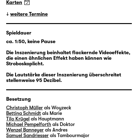
Karten
Der Fall Woyzeck
weitere Termine
In Kooperation mit dem Schauspiel Leipzig
Spieldauer
folgt ein Rundgang des Stadtgeschichtlichen
ca. 1:50, keine Pause
Museums Leipzig den Spuren und Stationen
des historischen Woyzeck in der Stadt.
Die Inszenierung beinhaltet flackernde Videoeffekte,
die einen ähnlichen Effekt haben können wie
Stroboskoplicht.
mehr lesen
Die Lautstärke dieser Inszenierung überschreitet
stellenweise 95 Dezibel.
Besetzung
Christoph Müller
als Woyzeck
Bettina Schmidt
als Marie
Tilo Krügel
als Hauptmann
Michael Pempelforth
als Doktor
Wenzel Banneyer
als Andres
Samuel Sandriesser
als Tambourmajor