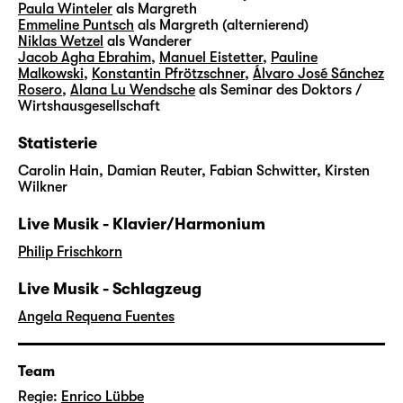
Paula Winteler
als Margreth
Emmeline Puntsch
als Margreth (alternierend)
Niklas Wetzel
als Wanderer
Jacob Agha Ebrahim
,
Manuel Eistetter
,
Pauline
Malkowski
,
Konstantin Pfrötzschner
,
Álvaro José Sánchez
Rosero
,
Alana Lu Wendsche
als Seminar des Doktors /
Wirtshausgesellschaft
Statisterie
Carolin Hain, Damian Reuter, Fabian Schwitter, Kirsten
Wilkner
Live Musik - Klavier/Harmonium
Philip Frischkorn
Live Musik - Schlagzeug
Angela Requena Fuentes
Team
Regie:
Enrico Lübbe