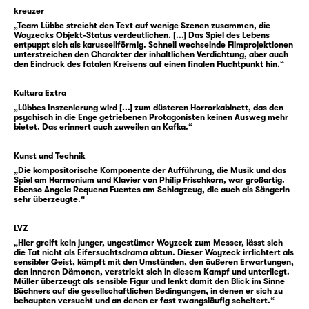
dreht sich immer schneller und schneller
kreuzer
unter einem großen Mond, der rot ist „wie ein
„Team Lübbe streicht den Text auf wenige Szenen zusammen, die
blutig Eisen“. Ruhe gibt es kaum für
Woyzecks Objekt-Status verdeutlichen. [...] Das Spiel des Lebens
entpuppt sich als karussellförmig. Schnell wechselnde Filmprojektionen
Woyzeck. Aber wenn er zur Ruhe kommt, sind
unterstreichen den Charakter der inhaltlichen Verdichtung, aber auch
da immer noch diese Stimmen, dann flüstert
den Eindruck des fatalen Kreisens auf einen finalen Fluchtpunkt hin.“
sogar die Erde auf den Feldern. Diese
Kultura Extra
Stimmen erzählen ihm auch vom
„Lübbes Inszenierung wird [...] zum düsteren Horrorkabinett, das den
Tambourmajor, der es auf Marie abgesehen
psychisch in die Enge getriebenen Protagonisten keinen Ausweg mehr
bietet. Das erinnert auch zuweilen an Kafka.“
habe.
Woyzeck versucht zu fliehen. Den
Kunst und Technik
Hauptmann, den Doktor und diese Stimmen.
„Die kompositorische Komponente der Aufführung, die Musik und das
Aber sie holen ihn ein. Und Marie wird
Spiel am Harmonium und Klavier von Philip Frischkorn, war großartig.
Ebenso Angela Requena Fuentes am Schlagzeug, die auch als Sängerin
eingeholt von Woyzecks Eifersucht. „Der
sehr überzeugte.“
Mensch ist ein Abgrund.“
LVZ
„Hier greift kein junger, ungestümer Woyzeck zum Messer, lässt sich
1821 erstach Johann Christian Woyzeck seine
die Tat nicht als Eifersuchtsdrama abtun. Dieser Woyzeck irrlichtert als
sensibler Geist, kämpft mit den Umständen, den äußeren Erwartungen,
Geliebte, die Witwe Woost, in der Leipziger
den inneren Dämonen, verstrickt sich in diesem Kampf und unterliegt.
Vorstadt. Er war bereits in Leipzig in die
Müller überzeugt als sensible Figur und lenkt damit den Blick im Sinne
Büchners auf die gesellschaftlichen Bedingungen, in denen er sich zu
Lehre gegangen, und nach Jahren als
behaupten versucht und an denen er fast zwangsläufig scheitert.“