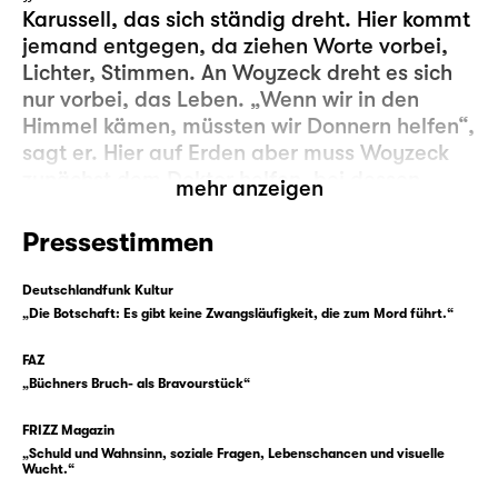
Karussell, das sich ständig dreht. Hier kommt
jemand entgegen, da ziehen Worte vorbei,
Lichter, Stimmen. An Woyzeck dreht es sich
nur vorbei, das Leben. „Wenn wir in den
Himmel kämen, müssten wir Donnern helfen“,
sagt er. Hier auf Erden aber muss Woyzeck
zunächst dem Doktor helfen, bei dessen
mehr anzeigen
medizinischen Experimenten. Jeden Morgen
muss er zum Hauptmann und ihm zu Hilfe
Pressestimmen
sein. Er muss in die Kaserne. Und dann gibt
es noch Marie, die er liebt und mit der er ein
Deutschlandfunk Kultur
Kind hat. Auch dort sollte er helfen. Mehr, als
„Die Botschaft: Es gibt keine Zwangsläufigkeit, die zum Mord führt.“
er es tut. Aber egal, was er tut — es genügt
FAZ
nie. Den anderen nicht, und ihm auch nicht.
„Büchners Bruch- als Bravourstück“
Immerzu aber gibt es auch die Stimmen in
FRIZZ Magazin
Woyzecks Kopf, die ihm noch ganz andere
„Schuld und Wahnsinn, soziale Fragen, Lebenschancen und visuelle
Dinge einsagen, die er tun soll. Das Karussell
Wucht.“