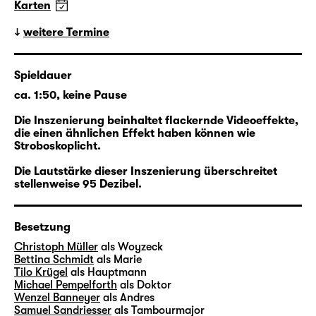
Karten
Der Fall Woyzeck
weitere Termine
In Kooperation mit dem Schauspiel Leipzig
Spieldauer
folgt ein Rundgang des Stadtgeschichtlichen
ca. 1:50, keine Pause
Museums Leipzig den Spuren und Stationen
des historischen Woyzeck in der Stadt.
Die Inszenierung beinhaltet flackernde Videoeffekte,
die einen ähnlichen Effekt haben können wie
Stroboskoplicht.
mehr lesen
Die Lautstärke dieser Inszenierung überschreitet
stellenweise 95 Dezibel.
Besetzung
Christoph Müller
als Woyzeck
Bettina Schmidt
als Marie
Tilo Krügel
als Hauptmann
Michael Pempelforth
als Doktor
Wenzel Banneyer
als Andres
Samuel Sandriesser
als Tambourmajor