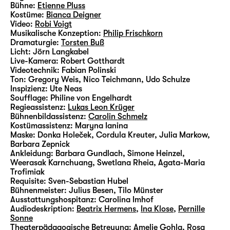
Bühne:
Etienne Pluss
Kostüme:
Bianca Deigner
Video:
Robi Voigt
Musikalische Konzeption:
Philip Frischkorn
Dramaturgie:
Torsten Buß
Licht:
Jörn Langkabel
Live-Kamera:
Robert Gotthardt
Videotechnik:
Fabian Polinski
Ton:
Gregory Weis, Nico Teichmann, Udo Schulze
Inspizienz:
Ute Neas
Soufflage:
Philine von Engelhardt
Regieassistenz:
Lukas Leon Krüger
Bühnenbildassistenz:
Carolin Schmelz
Kostümassistenz:
Maryna Ianina
Maske:
Donka Holeček, Cordula Kreuter, Julia Markow,
Barbara Zepnick
Ankleidung:
Barbara Gundlach, Simone Heinzel,
Weerasak Karnchuang, Swetlana Rheia, Agata-Maria
Trofimiak
Requisite:
Sven-Sebastian Hubel
Bühnenmeister:
Julius Besen, Tilo Münster
Ausstattungshospitanz:
Carolina Imhof
Audiodeskription:
Beatrix Hermens
,
Ina Klose
,
Pernille
Sonne
Theaterpädagogische Betreuung:
Amelie Gohla
,
Rosa