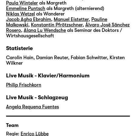
Paula Winteler
als Margreth
Emmeline Puntsch
als Margreth (alternierend)
Niklas Wetzel
als Wanderer
Jacob Agha Ebrahim
,
Manuel Eistetter
,
Pauline
Malkowski
,
Konstantin Pfrötzschner
,
Álvaro José Sánchez
Rosero
,
Alana Lu Wendsche
als Seminar des Doktors /
Wirtshausgesellschaft
Statisterie
Carolin Hain, Damian Reuter, Fabian Schwitter, Kirsten
Wilkner
Live Musik - Klavier/Harmonium
Philip Frischkorn
Live Musik - Schlagzeug
Angela Requena Fuentes
Team
Regie:
Enrico Lübbe