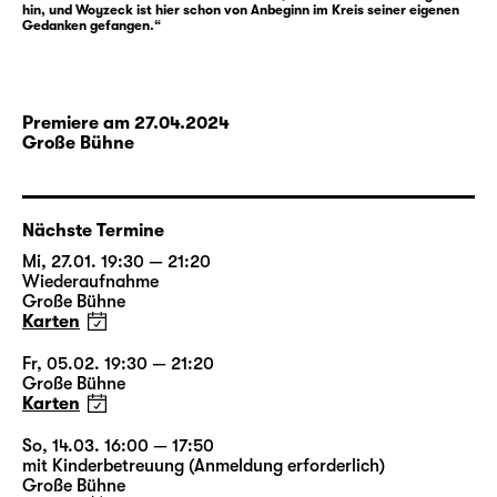
hin, und Woyzeck ist hier schon von Anbeginn im Kreis seiner eigenen
nimmt. Schlaglichtartig reiht Büchners
Gedanken gefangen.“
„Woyzeck“ in expressiver Zuspitzung
Stationen einer Eskalation auf — und nimmt
gesellschaftliche Hierarchien und Abgründe
in einen grellen Fokus. Büchners Drama ist
Premiere am 27.04.2024
Große Bühne
Fragment geblieben — aber gerade in seiner
Fragment-Struktur entspricht es vielleicht
besonders den Aspekten und Umständen
dieser Geschichte.
Nächste Termine
Mi, 27.01. 19:30 — 21:20
Wiederaufnahme
Für diese Inszenierung gestaltete der
Große Bühne
Leipziger Musiker und Jazzpianist
Philip
Karten
Frischkorn
erneut eine Schauspielmusik und
begleitet den Abend auch live am Klavier,
Fr, 05.02. 19:30 — 21:20
Große Bühne
unterstützt von Angela Requena Fuentes am
Karten
Schlagzeug.
So, 14.03. 16:00 — 17:50
mit Kinderbetreuung (Anmeldung erforderlich)
Große Bühne