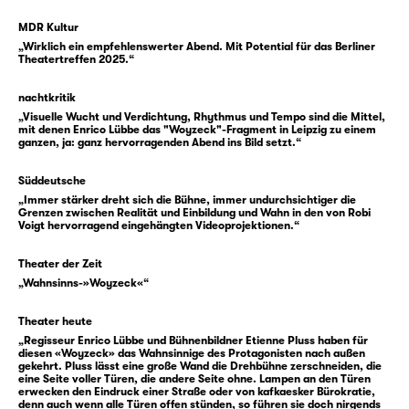
Soldat, die er im Hin und Her der
Napoleonischen Befreiungskriege in Armeen
MDR Kultur
„Wirklich ein empfehlenswerter Abend. Mit Potential für das Berliner
verschiedenster Staaten verbracht hatte, war
Theatertreffen 2025.“
er wieder in die Stadt zurückgekommen.
Georg Büchner wurde, neben vielen anderen,
nachtkritik
durch Berichte auf den Leipziger Fall
„Visuelle Wucht und Verdichtung, Rhythmus und Tempo sind die Mittel,
mit denen Enrico Lübbe das "Woyzeck"-Fragment in Leipzig zu einem
aufmerksam, der drei Jahre verhandelt und
ganzen, ja: ganz hervorragenden Abend ins Bild setzt.“
breit besprochen wurde. Denn mit diesem
Fall verbanden sich wie unter einem
Süddeutsche
„Immer stärker dreht sich die Bühne, immer undurchsichtiger die
Brennglas Fragen, die damals erst seit
Grenzen zwischen Realität und Einbildung und Wahn in den von Robi
kurzem, dafür aber intensiv diskutiert
Voigt hervorragend eingehängten Videoprojektionen.“
wurden: Fragen nach Schuldfähigkeit und
Theater der Zeit
Wahnsinn ebenso wie soziale Fragen nach
„Wahnsinns-»Woyzeck«“
Lebensbedingungen und Lebenschancen.
Theater heute
Die psychiatrischen Gerichtsgutachten, die
„Regisseur Enrico Lübbe und Bühnenbildner Etienne Pluss haben für
diesen «Woyzeck» das Wahnsinnige des Protagonisten nach außen
zum Fall Woyzeck entstanden, bilden eine
gekehrt. Pluss lässt eine große Wand die Drehbühne zerschneiden, die
der Quellen zu Büchners Drama, das sich
eine Seite voller Türen, die andere Seite ohne. Lampen an den Türen
erwecken den Eindruck einer Straße oder von kafkaesker Bürokratie,
andererseits eine große literarische Freiheit
denn auch wenn alle Türen offen stünden, so führen sie doch nirgends