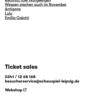
Rechnitz (Der Würgeengel)
Wespen stechen auch im November
Antigone
Lulu
Emilia Galotti
Ticket sales
0341 / 12 68 168
besucherservice@schauspiel-leipzig.de
Webshop