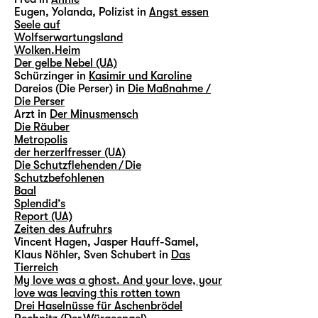
Eugen, Yolanda, Polizist in
Angst essen
Seele auf
Wolfserwartungsland
Wolken.Heim
Der gelbe Nebel (UA)
Schürzinger in
Kasimir und Karoline
Dareios (Die Perser) in
Die Maßnahme /
Die Perser
Arzt in
Der Minusmensch
Die Räuber
Metropolis
der herzerlfresser (UA)
Die Schutzflehenden / Die
Schutzbefohlenen
Baal
Splendid’s
Report (UA)
Zeiten des Aufruhrs
Vincent Hagen, Jasper Hauff-Samel,
Klaus Nöhler, Sven Schubert in
Das
Tierreich
My love was a ghost. And your love, your
love was leaving this rotten town
Drei Haselnüsse für Aschenbrödel