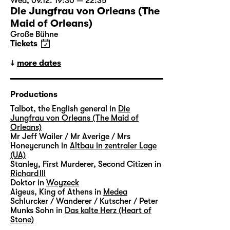
Wed, 09.12. 19:30 — 22:35
Die Jungfrau von Orleans (The
Maid of Orleans)
Große Bühne
Tickets
more dates
Productions
Talbot, the English general in
Die
Jungfrau von Orleans (The Maid of
Orleans)
Mr Jeff Wailer / Mr Averige / Mrs
Honeycrunch in
Altbau in zentraler Lage
(UA)
Stanley, First Murderer, Second Citizen in
Richard III
Doktor in
Woyzeck
Aigeus, King of Athens in
Medea
Schlurcker / Wanderer / Kutscher / Peter
Munks Sohn in
Das kalte Herz (Heart of
Stone)