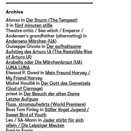
Archive
Alonso in
Der Sturm (The Tempest)
3 in
fünf minuten stille
Theatre critic / Sea witch / Emperor /
Andersen's grandfather (alternating) in
Andersens Märchen (UA)
Guiseppe Givola in
Der aufhaltsame
Aufstieg des Arturo Ui (The Resistible Rise
of Arturo Ui)
Arabella oder Die Märchenbraut (UA)
LUNA LUNA
Elwood P. Dowd in
Mein Freund Harvey /
My Friend Harvey
Michel Houillé in
Der Gott des Gemetzels
(God of Carnage)
priest in
Der Besuch der alten Dame
Letzter Aufguss
Fluss, stromaufwärts (World Premiere)
Boss Tom Finley in
Süßer Vogel Jugend /
Sweet Bird of Youth
Leo / SA-Mann in
Jeder stirbt für sich
allein / Die Leipziger Meuten
Fred in
Ännie