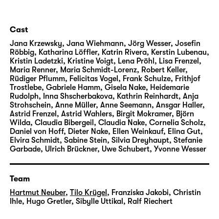
Cast
Jana Krzewsky, Jana Wiehmann, Jörg Wesser, Josefin
Röbbig, Katharina Löffler, Katrin Rivera, Kerstin Lubenau,
Kristin Ladetzki, Kristine Voigt, Lena Pröhl, Lisa Frenzel,
Maria Renner, Maria Schmidt-Lorenz, Robert Keller,
Rüdiger Pflumm, Felicitas Vogel, Frank Schulze, Frithjof
Trostlebe, Gabriele Hamm, Gisela Nake, Heidemarie
Rudolph, Inna Shscherbakova, Kathrin Reinhardt, Anja
Strohschein, Anne Müller, Anne Seemann, Ansgar Haller,
Astrid Frenzel, Astrid Wahlers, Birgit Mokramer, Björn
Wilda, Claudia Bibergeil, Claudia Nake, Cornelia Scholz,
Daniel von Hoff, Dieter Nake, Ellen Weinkauf, Elina Gut,
Elvira Schmidt, Sabine Stein, Silvia Dreyhaupt, Stefanie
Garbade, Ulrich Brückner, Uwe Schubert, Yvonne Wesser
Team
Hartmut Neuber
,
Tilo Krügel
,
Franziska Jakobi
,
Christin
Ihle
,
Hugo Gretler
,
Sibylle Uttikal
,
Ralf Riechert