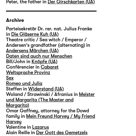
Peter, the father in
Der Girschkarten (UA)
Archive
Parteisekretär Dr. rer. nat. Julius Franke
in
Die Gläserne Kuh (UA)
Theatre critic / Sea witch / Emperor /
Andersen's grandfather (alternating) in
Andersens Märchen (UA)
Daten sind auch nur Menschen
Bill/John in
Knöpfe (UA)
Conférencier in
Cabaret
Weltsprache Provinz
Sex
Romeo und Julia
Steffen in
Widerstand (UA)
Woland / Strawinski / Afranius in
Meister
und Margarita (The Master and
Margarita)
Omar Gaffney, attorney for the Dowd
family in
Mein Freund Harvey / My Friend
Harvey
Valentine in
Lazarus
Alain Reille in
Der Gott des Gemetzels