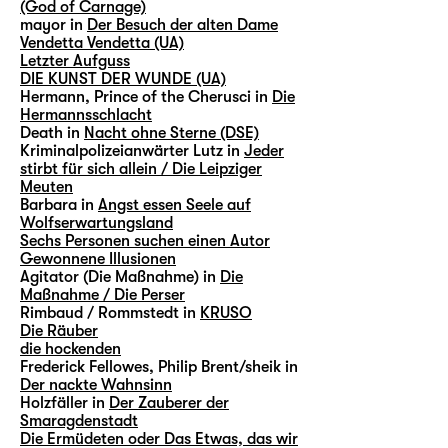
(God of Carnage)
mayor in
Der Besuch der alten Dame
Vendetta Vendetta (UA)
Letzter Aufguss
DIE KUNST DER WUNDE (UA)
Hermann, Prince of the Cherusci in
Die
Hermannsschlacht
Death in
Nacht ohne Sterne (DSE)
Kriminalpolizeianwärter Lutz in
Jeder
stirbt für sich allein / Die Leipziger
Meuten
Barbara in
Angst essen Seele auf
Wolfserwartungsland
Sechs Personen suchen einen Autor
Gewonnene Illusionen
Agitator (Die Maßnahme) in
Die
Maßnahme / Die Perser
Rimbaud / Rommstedt in
KRUSO
Die Räuber
die hockenden
Frederick Fellowes, Philip Brent/sheik in
Der nackte Wahnsinn
Holzfäller in
Der Zauberer der
Smaragdenstadt
Die Ermüdeten oder Das Etwas, das wir