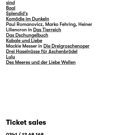
sind
Baal
Splendid’s
Komödie im Dunkeln
Paul Romanovicz, Marko Fehring, Heiner
Liliencron in
Das Tierreich
Das Dschungelbuch
Kabale und Liebe
Mackie Messer in
Die Dreigroschenoper
Drei Haselnüsse für Aschenbrödel
Lulu
Des Meeres und der Liebe Wellen
Ticket sales
0341 / 12 68 168