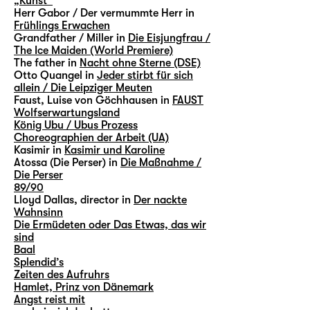
„Kunst“
Herr Gabor / Der vermummte Herr in
Frühlings Erwachen
Grandfather / Miller in
Die Eisjungfrau /
The Ice Maiden (World Premiere)
The father in
Nacht ohne Sterne (DSE)
Otto Quangel in
Jeder stirbt für sich
allein / Die Leipziger Meuten
Faust, Luise von Göchhausen in
FAUST
Wolfserwartungsland
König Ubu / Ubus Prozess
Choreographien der Arbeit (UA)
Kasimir in
Kasimir und Karoline
Atossa (Die Perser) in
Die Maßnahme /
Die Perser
89/90
Lloyd Dallas, director in
Der nackte
Wahnsinn
Die Ermüdeten oder Das Etwas, das wir
sind
Baal
Splendid’s
Zeiten des Aufruhrs
Hamlet, Prinz von Dänemark
Angst reist mit