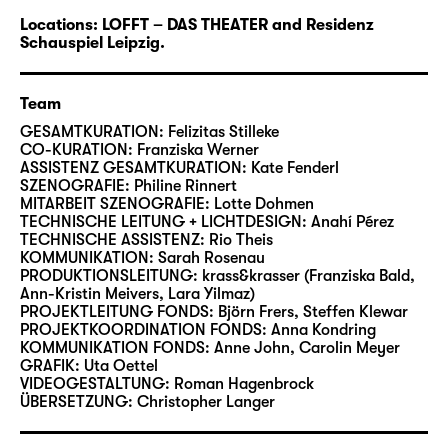
Locations:
LOFFT – DAS THEATER
and Residenz
Schauspiel Leipzig.
Team
GESAMTKURATION:
Felizitas Stilleke
CO-KURATION:
Franziska Werner
ASSISTENZ GESAMTKURATION:
Kate Fenderl
SZENOGRAFIE:
Philine Rinnert
MITARBEIT SZENOGRAFIE:
Lotte Dohmen
TECHNISCHE LEITUNG + LICHTDESIGN:
Anahí Pérez
TECHNISCHE ASSISTENZ:
Rio Theis
KOMMUNIKATION:
Sarah Rosenau
PRODUKTIONSLEITUNG:
krass&krasser (Franziska Bald,
Ann-Kristin Meivers, Lara Yilmaz)
PROJEKTLEITUNG FONDS:
Björn Frers, Steffen Klewar
PROJEKTKOORDINATION FONDS:
Anna Kondring
KOMMUNIKATION FONDS:
Anne John, Carolin Meyer
GRAFIK:
Uta Oettel
VIDEOGESTALTUNG:
Roman Hagenbrock
ÜBERSETZUNG:
Christopher Langer