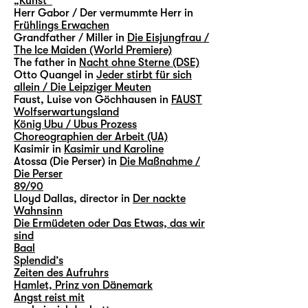
„Kunst“
Herr Gabor / Der vermummte Herr in
Frühlings Erwachen
Grandfather / Miller in
Die Eisjungfrau /
The Ice Maiden (World Premiere)
The father in
Nacht ohne Sterne (DSE)
Otto Quangel in
Jeder stirbt für sich
allein / Die Leipziger Meuten
Faust, Luise von Göchhausen in
FAUST
Wolfserwartungsland
König Ubu / Ubus Prozess
Choreographien der Arbeit (UA)
Kasimir in
Kasimir und Karoline
Atossa (Die Perser) in
Die Maßnahme /
Die Perser
89/90
Lloyd Dallas, director in
Der nackte
Wahnsinn
Die Ermüdeten oder Das Etwas, das wir
sind
Baal
Splendid’s
Zeiten des Aufruhrs
Hamlet, Prinz von Dänemark
Angst reist mit