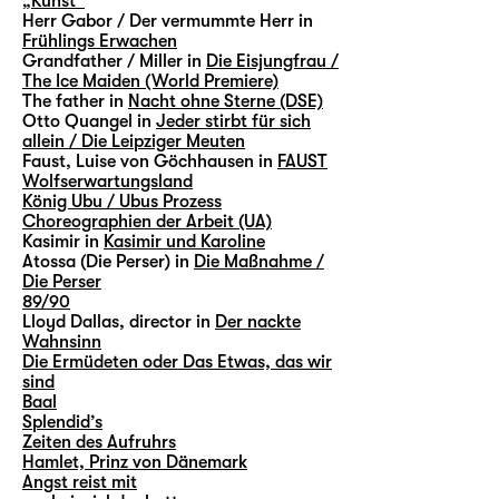
„Kunst“
Herr Gabor / Der vermummte Herr in
Frühlings Erwachen
Grandfather / Miller in
Die Eisjungfrau /
The Ice Maiden (World Premiere)
The father in
Nacht ohne Sterne (DSE)
Otto Quangel in
Jeder stirbt für sich
allein / Die Leipziger Meuten
Faust, Luise von Göchhausen in
FAUST
Wolfserwartungsland
König Ubu / Ubus Prozess
Choreographien der Arbeit (UA)
Kasimir in
Kasimir und Karoline
Atossa (Die Perser) in
Die Maßnahme /
Die Perser
89/90
Lloyd Dallas, director in
Der nackte
Wahnsinn
Die Ermüdeten oder Das Etwas, das wir
sind
Baal
Splendid’s
Zeiten des Aufruhrs
Hamlet, Prinz von Dänemark
Angst reist mit