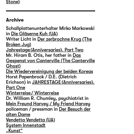
Stone)
Archive
Schallplattenunterhalter Mirko Markowski
in
Die Gläserne Kuh (UA)
Writer Licht in
Der zerbrochne Krug (The
Broken Jug)
Jahrestage (Anniversaries). Part Two
Mr. Hiram B. Otis, her father in
Das
Gespenst von Canterville (The Canterville
Ghost)
Die Wiedervereinigung der beiden Koreas
Horst Papenbrock / D.E. (Dietrich
Erichson) in
JAHRESTAGE (Anniversaries).
Part One
Winterreise / Winterreise
Dr. William R. Chumley, psychiatrist in
Mein Freund Harvey / My Friend Harvey
policeman / pressman in
Der Besuch der
alten Dame
Vendetta Vendetta (UA)
System Innenstadt
„Kunst“