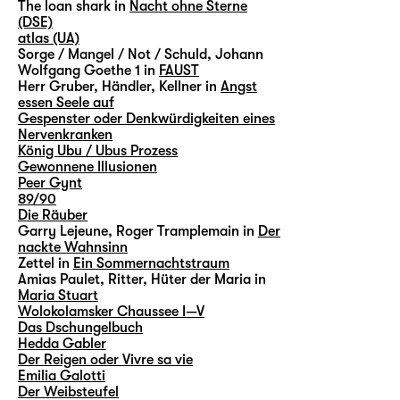
The loan shark in
Nacht ohne Sterne
(DSE)
atlas (UA)
Sorge / Mangel / Not / Schuld, Johann
Wolfgang Goethe 1 in
FAUST
Herr Gruber, Händler, Kellner in
Angst
essen Seele auf
Gespenster oder Denkwürdigkeiten eines
Nervenkranken
König Ubu / Ubus Prozess
Gewonnene Illusionen
Peer Gynt
89/90
Die Räuber
Garry Lejeune, Roger Tramplemain in
Der
nackte Wahnsinn
Zettel in
Ein Sommernachtstraum
Amias Paulet, Ritter, Hüter der Maria in
Maria Stuart
Wolokolamsker Chaussee I—V
Das Dschungelbuch
Hedda Gabler
Der Reigen oder Vivre sa vie
Emilia Galotti
Der Weibsteufel