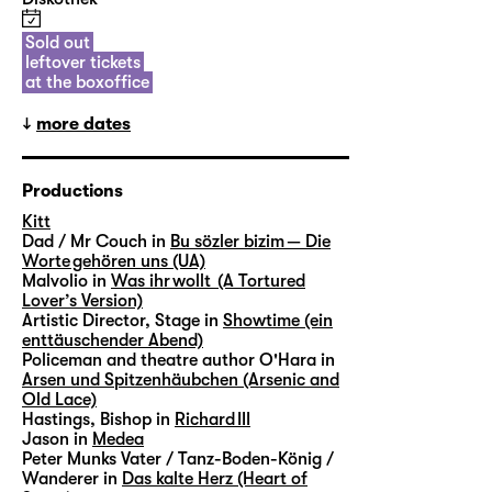
Sold out
leftover tickets
at the boxoffice
more dates
Productions
Kitt
Dad / Mr Couch in
Bu sözler bizim — Die
Worte gehören uns (UA)
Malvolio in
Was ihr wollt (A Tortured
Lover’s Version)
Artistic Director, Stage in
Showtime (ein
enttäuschender Abend)
Policeman and theatre author O'Hara in
Arsen und Spitzenhäubchen (Arsenic and
Old Lace)
Hastings, Bishop in
Richard III
Jason in
Medea
Peter Munks Vater / Tanz-Boden-König /
Wanderer in
Das kalte Herz (Heart of