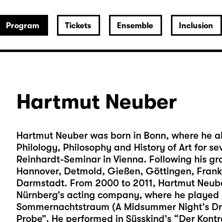
Program
Tickets
Ensemble
Inclusion
Hartmut Neuber
Hartmut Neuber was born in Bonn, where he a
Philology, Philosophy and History of Art for s
Reinhardt-Seminar in Vienna. Following his gr
Hannover, Detmold, Gießen, Göttingen, Fran
Darmstadt. From 2000 to 2011, Hartmut Neub
Nürnberg’s acting company, where he played r
Sommernachtstraum (A Midsummer Night’s Drea
Probe”. He performed in Süsskind’s “Der Kontr