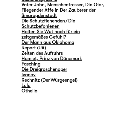
Vater John, Menschenfresser, Din Gior,
Fliegender Affe in
Der Zauberer der
Smaragdenstadt
Die Schutzflehenden / Die
Schutzbefohlenen
Halten Sie Wut noch für ein
zeitgemäßes Gefühl?
Der Mann aus Oklahoma
Report (UA)
Zeiten des Aufruhrs
Hamlet, Prinz von Dänemark
Fasching
Die Dreigroschenoper
Ivanov
Rechnitz (Der Würgeengel)
Lulu
Othello