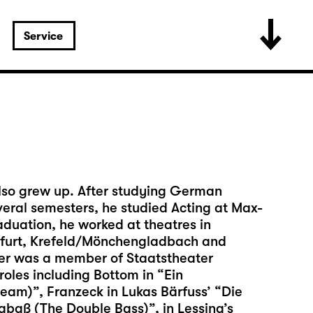
Service
lso grew up. After studying German
everal semesters, he studied Acting at Max-
aduation, he worked at theatres in
kfurt, Krefeld/Mönchengladbach and
er was a member of Staatstheater
oles including Bottom in “Ein
m)”, Franzeck in Lukas Bärfuss’ “Die
abaß (The Double Bass)”, in Lessing’s