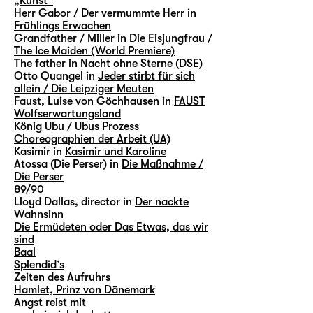
„Kunst“
Herr Gabor / Der vermummte Herr in
Frühlings Erwachen
Grandfather / Miller in
Die Eisjungfrau /
The Ice Maiden (World Premiere)
The father in
Nacht ohne Sterne (DSE)
Otto Quangel in
Jeder stirbt für sich
allein / Die Leipziger Meuten
Faust, Luise von Göchhausen in
FAUST
Wolfserwartungsland
König Ubu / Ubus Prozess
Choreographien der Arbeit (UA)
Kasimir in
Kasimir und Karoline
Atossa (Die Perser) in
Die Maßnahme /
Die Perser
89/90
Lloyd Dallas, director in
Der nackte
Wahnsinn
Die Ermüdeten oder Das Etwas, das wir
sind
Baal
Splendid’s
Zeiten des Aufruhrs
Hamlet, Prinz von Dänemark
Angst reist mit