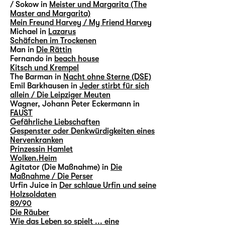
/ Sokow in
Meister und Margarita (The
Master and Margarita)
Mein Freund Harvey / My Friend Harvey
Michael in
Lazarus
Schäfchen im Trockenen
Man in
Die Rättin
Fernando in
beach house
Kitsch und Krempel
The Barman in
Nacht ohne Sterne (DSE)
Emil Barkhausen in
Jeder stirbt für sich
allein / Die Leipziger Meuten
Wagner, Johann Peter Eckermann in
FAUST
Gefährliche Liebschaften
Gespenster oder Denkwürdigkeiten eines
Nervenkranken
Prinzessin Hamlet
Wolken.Heim
Agitator (Die Maßnahme) in
Die
Maßnahme / Die Perser
Urfin Juice in
Der schlaue Urfin und seine
Holzsoldaten
89/90
Die Räuber
Wie das Leben so spielt ... eine