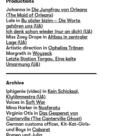
Productions
Johanna in
Die Jungfrau von Orleans
(The Maid of Orleans)
Lale in
Bu sözler bizim — Die Worte
gehören uns (UA)
Ich denk schon wieder (nur an dich) (UA)
Miss Zoey Drope in
Altbau in zentraler
Lage (UA)
Artistic direction in
Ophelias Tränen
Margreth in
Woyzeck
Letzte Station Torgau. Eine kalte
Umarmung (UA)
Archive
lphigenie (video) in
Kein Schicksal,
Klytämnestra (UA)
Voices in
Soft War
Mina Harker in
Nosferatu
Virginia Otis in
Das Gespenst von
Canterville (The Canterville Ghost)
German customs officer, Kit-Kat-Girls-
und Boys in
Cabaret
Romeo und Julia