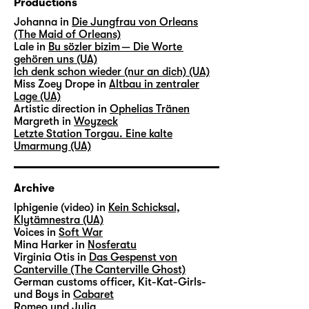
Productions
Johanna in
Die Jungfrau von Orleans
(The Maid of Orleans)
Lale in
Bu sözler bizim — Die Worte
gehören uns (UA)
Ich denk schon wieder (nur an dich) (UA)
Miss Zoey Drope in
Altbau in zentraler
Lage (UA)
Artistic direction in
Ophelias Tränen
Margreth in
Woyzeck
Letzte Station Torgau. Eine kalte
Umarmung (UA)
Archive
lphigenie (video) in
Kein Schicksal,
Klytämnestra (UA)
Voices in
Soft War
Mina Harker in
Nosferatu
Virginia Otis in
Das Gespenst von
Canterville (The Canterville Ghost)
German customs officer, Kit-Kat-Girls-
und Boys in
Cabaret
Romeo und Julia