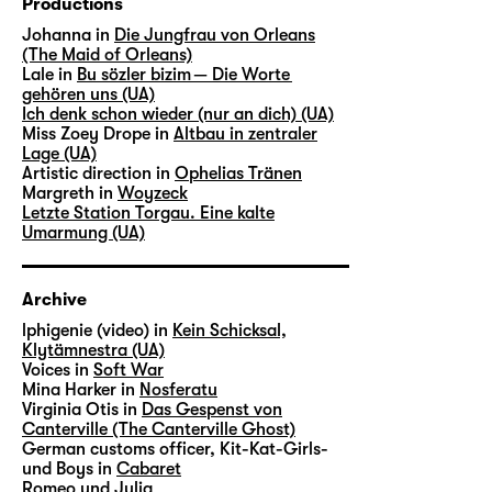
Productions
Johanna in
Die Jungfrau von Orleans
(The Maid of Orleans)
Lale in
Bu sözler bizim — Die Worte
gehören uns (UA)
Ich denk schon wieder (nur an dich) (UA)
Miss Zoey Drope in
Altbau in zentraler
Lage (UA)
Artistic direction in
Ophelias Tränen
Margreth in
Woyzeck
Letzte Station Torgau. Eine kalte
Umarmung (UA)
Archive
lphigenie (video) in
Kein Schicksal,
Klytämnestra (UA)
Voices in
Soft War
Mina Harker in
Nosferatu
Virginia Otis in
Das Gespenst von
Canterville (The Canterville Ghost)
German customs officer, Kit-Kat-Girls-
und Boys in
Cabaret
Romeo und Julia