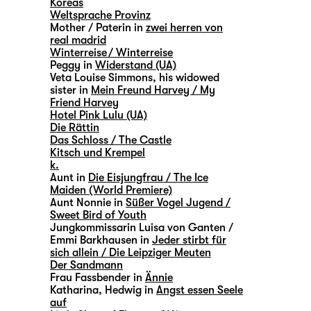
Koreas
Weltsprache Provinz
Mother / Paterin in
zwei herren von
real madrid
Winterreise / Winterreise
Peggy in
Widerstand (UA)
Veta Louise Simmons, his widowed
sister in
Mein Freund Harvey / My
Friend Harvey
Hotel Pink Lulu (UA)
Die Rättin
Das Schloss / The Castle
Kitsch und Krempel
k.
Aunt in
Die Eisjungfrau / The Ice
Maiden (World Premiere)
Aunt Nonnie in
Süßer Vogel Jugend /
Sweet Bird of Youth
Jungkommissarin Luisa von Ganten /
Emmi Barkhausen in
Jeder stirbt für
sich allein / Die Leipziger Meuten
Der Sandmann
Frau Fassbender in
Ännie
Katharina, Hedwig in
Angst essen Seele
auf