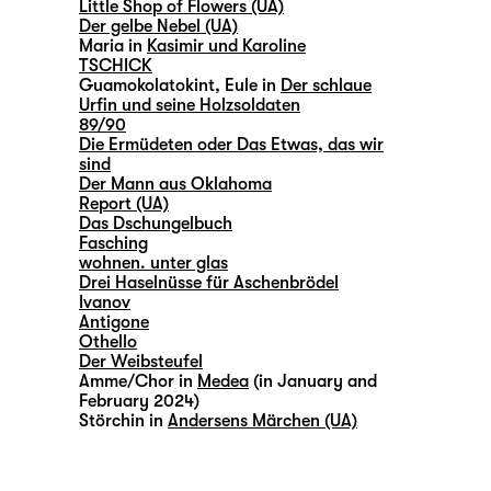
Little Shop of Flowers (UA)
Der gelbe Nebel (UA)
Maria in
Kasimir und Karoline
TSCHICK
Guamokolatokint, Eule in
Der schlaue
Urfin und seine Holzsoldaten
89/90
Die Ermüdeten oder Das Etwas, das wir
sind
Der Mann aus Oklahoma
Report (UA)
Das Dschungelbuch
Fasching
wohnen. unter glas
Drei Haselnüsse für Aschenbrödel
Ivanov
Antigone
Othello
Der Weibsteufel
Amme/Chor in
Medea
(in January and
February 2024)
Störchin in
Andersens Märchen (UA)