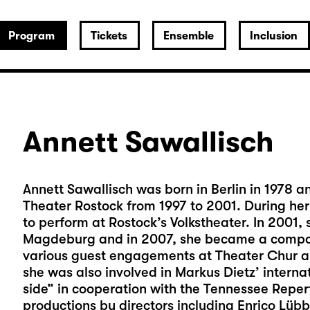
Program
Tickets
Ensemble
Inclusion
Annett Sawallisch
Annett Sawallisch was born in Berlin in 1978 a
Theater Rostock from 1997 to 2001. During her
to perform at Rostock’s Volkstheater. In 2001,
Magdeburg and in 2007, she became a compa
various guest engagements at Theater Chur a
she was also involved in Markus Dietz’ internat
side” in cooperation with the Tennessee Repert
productions by directors including Enrico Lüb