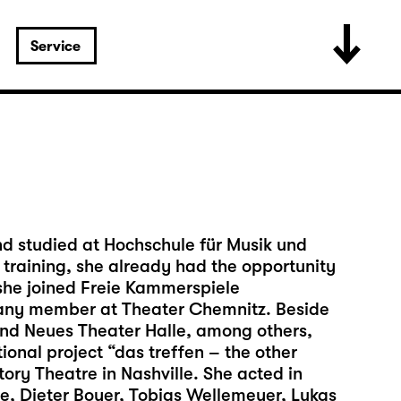
Service
nd studied at Hochschule für Musik und
 training, she already had the opportunity
 she joined Freie Kammerspiele
ny member at Theater Chemnitz. Beside
nd Neues Theater Halle, among others,
ional project “das treffen – the other
ory Theatre in Nashville. She acted in
be, Dieter Boyer, Tobias Wellemeyer, Lukas