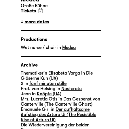
Große Bühne
Tickets
more dates
Productions
Wet nurse / choir in
Medea
Archive
Thematikerin Elisabeta Varga in
Die
Gläserne Kuh (UA)
2 in
fünf minuten stille
Prof. van Helsing in
Nosferatu
Jean in
Knöpfe (UA)
Mrs. Lucretia Otis in
Das Gespenst von
Canterville (The Canterville Ghost)
Emanuele Giri in
Der aufhaltsame
Aufstieg des Arturo Ui (The Resistible
Rise of Arturo Ui)
Die Wiedervereinigung der beiden