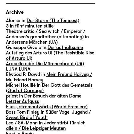
Archive
Alonso in
Der Sturm (The Tempest)
3 in
fünf minuten stille
Theatre critic / Sea witch / Emperor /
Andersen's grandfather (alternating) in
Andersens Märchen (UA)
Guiseppe Givola in
Der aufhaltsame
Aufstieg des Arturo Ui (The Resistible Rise
of Arturo Ui)
Arabella oder Die Märchenbraut (UA)
LUNA LUNA
Elwood P. Dowd in
Mein Freund Harvey /
My Friend Harvey
Michel Houillé in
Der Gott des Gemetzels
(God of Carnage)
priest in
Der Besuch der alten Dame
Letzter Aufguss
Fluss, stromaufwärts (World Premiere)
Boss Tom Finley in
Süßer Vogel Jugend /
Sweet Bird of Youth
Leo / SA-Mann in
Jeder stirbt für sich
allein / Die Leipziger Meuten
Fred in
Ännie