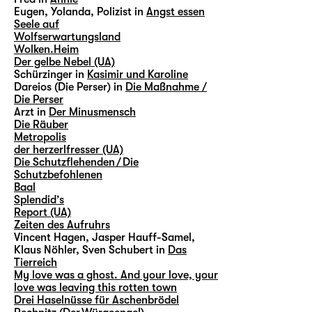
Eugen, Yolanda, Polizist in
Angst essen
Seele auf
Wolfserwartungsland
Wolken.Heim
Der gelbe Nebel (UA)
Schürzinger in
Kasimir und Karoline
Dareios (Die Perser) in
Die Maßnahme /
Die Perser
Arzt in
Der Minusmensch
Die Räuber
Metropolis
der herzerlfresser (UA)
Die Schutzflehenden / Die
Schutzbefohlenen
Baal
Splendid’s
Report (UA)
Zeiten des Aufruhrs
Vincent Hagen, Jasper Hauff-Samel,
Klaus Nöhler, Sven Schubert in
Das
Tierreich
My love was a ghost. And your love, your
love was leaving this rotten town
Drei Haselnüsse für Aschenbrödel