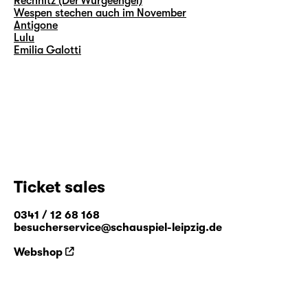
Rechnitz (Der Würgeengel)
Wespen stechen auch im November
Antigone
Lulu
Emilia Galotti
Ticket sales
0341 / 12 68 168
besucherservice@schauspiel-leipzig.de
Webshop