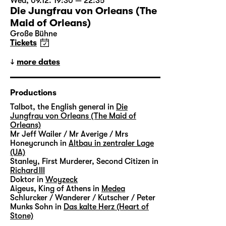
Wed, 09.12. 19:30 — 22:35
Die Jungfrau von Orleans (The
Maid of Orleans)
Große Bühne
Tickets
more dates
Productions
Talbot, the English general in
Die
Jungfrau von Orleans (The Maid of
Orleans)
Mr Jeff Wailer / Mr Averige / Mrs
Honeycrunch in
Altbau in zentraler Lage
(UA)
Stanley, First Murderer, Second Citizen in
Richard III
Doktor in
Woyzeck
Aigeus, King of Athens in
Medea
Schlurcker / Wanderer / Kutscher / Peter
Munks Sohn in
Das kalte Herz (Heart of
Stone)