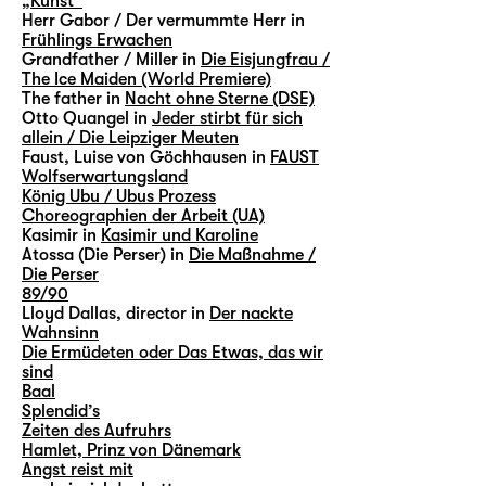
„Kunst“
Herr Gabor / Der vermummte Herr in
Frühlings Erwachen
Grandfather / Miller in
Die Eisjungfrau /
The Ice Maiden (World Premiere)
The father in
Nacht ohne Sterne (DSE)
Otto Quangel in
Jeder stirbt für sich
allein / Die Leipziger Meuten
Faust, Luise von Göchhausen in
FAUST
Wolfserwartungsland
König Ubu / Ubus Prozess
Choreographien der Arbeit (UA)
Kasimir in
Kasimir und Karoline
Atossa (Die Perser) in
Die Maßnahme /
Die Perser
89/90
Lloyd Dallas, director in
Der nackte
Wahnsinn
Die Ermüdeten oder Das Etwas, das wir
sind
Baal
Splendid’s
Zeiten des Aufruhrs
Hamlet, Prinz von Dänemark
Angst reist mit