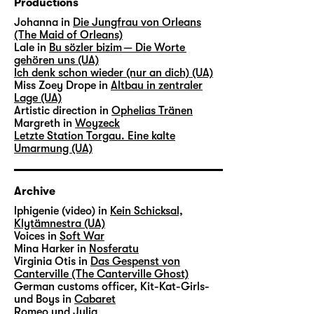
Productions
Johanna in
Die Jungfrau von Orleans
(The Maid of Orleans)
Lale in
Bu sözler bizim — Die Worte
gehören uns (UA)
Ich denk schon wieder (nur an dich) (UA)
Miss Zoey Drope in
Altbau in zentraler
Lage (UA)
Artistic direction in
Ophelias Tränen
Margreth in
Woyzeck
Letzte Station Torgau. Eine kalte
Umarmung (UA)
Archive
lphigenie (video) in
Kein Schicksal,
Klytämnestra (UA)
Voices in
Soft War
Mina Harker in
Nosferatu
Virginia Otis in
Das Gespenst von
Canterville (The Canterville Ghost)
German customs officer, Kit-Kat-Girls-
und Boys in
Cabaret
Romeo und Julia