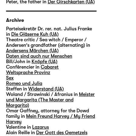
Peter, the father in
Der Girschkarten (UA)
Archive
Parteisekretär Dr. rer. nat. Julius Franke
in
Die Gläserne Kuh (UA)
Theatre critic / Sea witch / Emperor /
Andersen's grandfather (alternating) in
Andersens Märchen (UA)
Daten sind auch nur Menschen
Bill/John in
Knöpfe (UA)
Conférencier in
Cabaret
Weltsprache Provinz
Sex
Romeo und Julia
Steffen in
Widerstand (UA)
Woland / Strawinski / Afranius in
Meister
und Margarita (The Master and
Margarita)
Omar Gaffney, attorney for the Dowd
family in
Mein Freund Harvey / My Friend
Harvey
Valentine in
Lazarus
Alain Reille in
Der Gott des Gemetzels