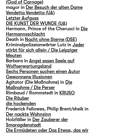
(God of Carnage)
mayor in
Der Besuch der alten Dame
Vendetta Vendetta (UA)
Letzter Aufguss
DIE KUNST DER WUNDE (UA)
Hermann, Prince of the Cherusci in
Die
Hermannsschlacht
Death in
Nacht ohne Sterne (DSE)
Kriminalpolizeianwärter Lutz in
Jeder
stirbt für sich allein / Die Leipziger
Meuten
Barbara in
Angst essen Seele auf
Wolfserwartungsland
Sechs Personen suchen einen Autor
Gewonnene Illusionen
Agitator (Die Maßnahme) in
Die
Maßnahme / Die Perser
Rimbaud / Rommstedt in
KRUSO
Die Räuber
die hockenden
Frederick Fellowes, Philip Brent/sheik in
Der nackte Wahnsinn
Holzfäller in
Der Zauberer der
Smaragdenstadt
Die Ermüdeten oder Das Etwas, das wir