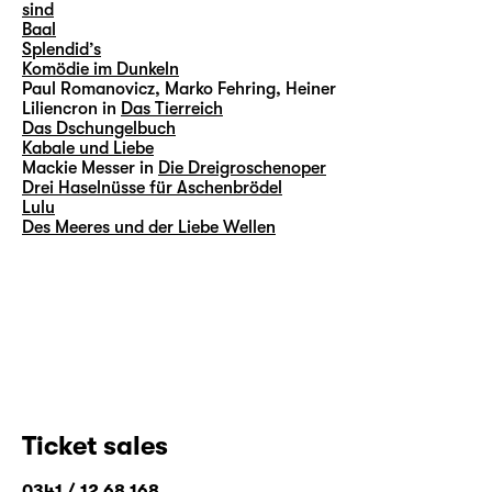
sind
Baal
Splendid’s
Komödie im Dunkeln
Paul Romanovicz, Marko Fehring, Heiner
Liliencron in
Das Tierreich
Das Dschungelbuch
Kabale und Liebe
Mackie Messer in
Die Dreigroschenoper
Drei Haselnüsse für Aschenbrödel
Lulu
Des Meeres und der Liebe Wellen
Ticket sales
0341 / 12 68 168