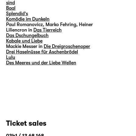
sind
Baal
Splendid’s
Komödie im Dunkeln
Paul Romanovicz, Marko Fehring, Heiner
Liliencron in
Das Tierreich
Das Dschungelbuch
Kabale und Liebe
Mackie Messer in
Die Dreigroschenoper
Drei Haselnüsse für Aschenbrödel
Lulu
Des Meeres und der Liebe Wellen
Ticket sales
0341 / 12 68 168