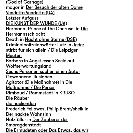
(God of Carnage)
mayor in
Der Besuch der alten Dame
Vendetta Vendetta (UA)
Letzter Aufguss
DIE KUNST DER WUNDE (UA)
Hermann, Prince of the Cherusci in
Die
Hermannsschlacht
Death in
Nacht ohne Sterne (DSE)
Kriminalpolizeianwärter Lutz in
Jeder
stirbt für sich allein / Die Leipziger
Meuten
Barbara in
Angst essen Seele auf
Wolfserwartungsland
Sechs Personen suchen einen Autor
Gewonnene Illusionen
Agitator (Die Maßnahme) in
Die
Maßnahme / Die Perser
Rimbaud / Rommstedt in
KRUSO
Die Räuber
die hockenden
Frederick Fellowes, Philip Brent/sheik in
Der nackte Wahnsinn
Holzfäller in
Der Zauberer der
Smaragdenstadt
Die Ermüdeten oder Das Etwas, das wir