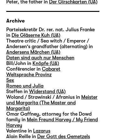
Peter, the father in
Der Girschkarten (UA)
Archive
Parteisekretär Dr. rer. nat. Julius Franke
in
Die Gläserne Kuh (UA)
Theatre critic / Sea witch / Emperor /
Andersen's grandfather (alternating) in
Andersens Märchen (UA)
Daten sind auch nur Menschen
Bill/John in
Knöpfe (UA)
Conférencier in
Cabaret
Weltsprache Provinz
Sex
Romeo und Julia
Steffen in
Widerstand (UA)
Woland / Strawinski / Afranius in
Meister
und Margarita (The Master and
Margarita)
Omar Gaffney, attorney for the Dowd
family in
Mein Freund Harvey / My Friend
Harvey
Valentine in
Lazarus
Alain Reille in
Der Gott des Gemetzels