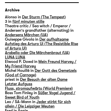
Archive
Alonso in
Der Sturm (The Tempest)
3 in
fünf minuten stille
Theatre critic / Sea witch / Emperor /
Andersen's grandfather (alternating) in
Andersens Märchen (UA)
Guiseppe Givola in
Der aufhaltsame
Aufstieg des Arturo Ui (The Resistible Rise
of Arturo Ui)
Arabella oder Die Märchenbraut (UA)
LUNA LUNA
Elwood P. Dowd in
Mein Freund Harvey /
My Friend Harvey
Michel Houillé in
Der Gott des Gemetzels
(God of Carnage)
priest in
Der Besuch der alten Dame
Letzter Aufguss
Fluss, stromaufwärts (World Premiere)
Boss Tom Finley in
Süßer Vogel Jugend /
Sweet Bird of Youth
Leo / SA-Mann in
Jeder stirbt für sich
allein / Die Leipziger Meuten
Fred in
Ännie