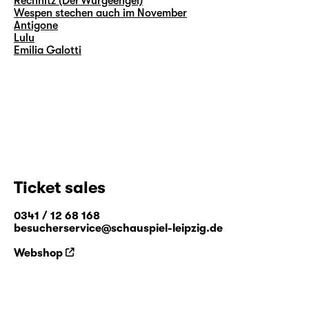
Rechnitz (Der Würgeengel)
Wespen stechen auch im November
Antigone
Lulu
Emilia Galotti
Ticket sales
0341 / 12 68 168
besucherservice@schauspiel-leipzig.de
Webshop