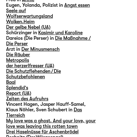
Eugen, Yolanda, Polizist in
Angst essen
Seele auf
Wolfserwartungsland
Wolken.Heim
Der gelbe Nebel (UA)
Schürzinger in
Kasimir und Karoline
Dareios (Die Perser) in
Die Maßnahme /
Die Perser
Arzt in
Der Minusmensch
Die Räuber
Metropolis
der herzerlfresser (UA)
Die Schutzflehenden / Die
Schutzbefohlenen
Baal
Splendid’s
Report (UA)
Zeiten des Aufruhrs
Vincent Hagen, Jasper Hauff-Samel,
Klaus Nöhler, Sven Schubert in
Das
Tierreich
My love was a ghost. And your love, your
love was leaving this rotten town
Drei Haselnüsse für Aschenbrödel