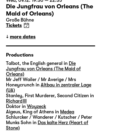
Wed, 09.12. 19:30 — 22:35
Die Jungfrau von Orleans (The
Maid of Orleans)
Große Bühne
Tickets
more dates
Productions
Talbot, the English general in
Die
Jungfrau von Orleans (The Maid of
Orleans)
Mr Jeff Wailer / Mr Averige / Mrs
Honeycrunch in
Altbau in zentraler Lage
(UA)
Stanley, First Murderer, Second Citizen in
Richard III
Doktor in
Woyzeck
Aigeus, King of Athens in
Medea
Schlurcker / Wanderer / Kutscher / Peter
Munks Sohn in
Das kalte Herz (Heart of
Stone)