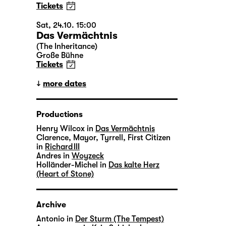
Tickets
Sat, 24.10. 15:00
Das Vermächtnis
(The Inheritance)
Große Bühne
Tickets
more dates
Productions
Henry Wilcox in
Das Vermächtnis
Clarence, Mayor, Tyrrell, First Citizen
in
Richard III
Andres in
Woyzeck
Holländer-Michel in
Das kalte Herz
(Heart of Stone)
Archive
Antonio in
Der Sturm (The Tempest)