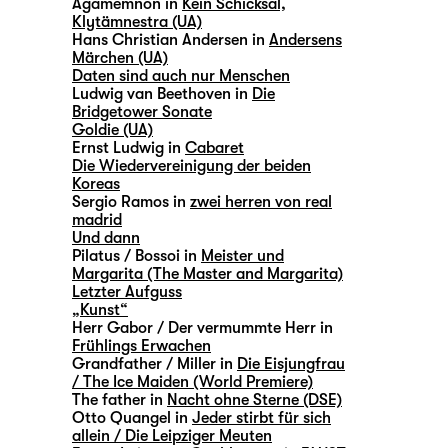
Agamemnon in
Kein Schicksal,
Klytämnestra (UA)
Hans Christian Andersen in
Andersens
Märchen (UA)
Daten sind auch nur Menschen
Ludwig van Beethoven in
Die
Bridgetower Sonate
Goldie (UA)
Ernst Ludwig in
Cabaret
Die Wiedervereinigung der beiden
Koreas
Sergio Ramos in
zwei herren von real
madrid
Und dann
Pilatus / Bossoi in
Meister und
Margarita (The Master and Margarita)
Letzter Aufguss
„Kunst“
Herr Gabor / Der vermummte Herr in
Frühlings Erwachen
Grandfather / Miller in
Die Eisjungfrau
/ The Ice Maiden (World Premiere)
The father in
Nacht ohne Sterne (DSE)
Otto Quangel in
Jeder stirbt für sich
allein / Die Leipziger Meuten