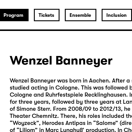
Program
Tickets
Ensemble
Inclusion
Wenzel Banneyer
Wenzel Banneyer was born in Aachen. After a sh
studied acting in Cologne. This was followed by
Cologne and Ruhrfestspiele Recklinghausen. I
for three years, followed by three years at L
of Simone Sterr. From 2008/09 to 2012/13, h
Theater Chemnitz. There, his roles included the
“Woyzeck”, Herodes Antipas in “Salome” (direc
of “Liliom” in Marc Lunghuß’ production. In C