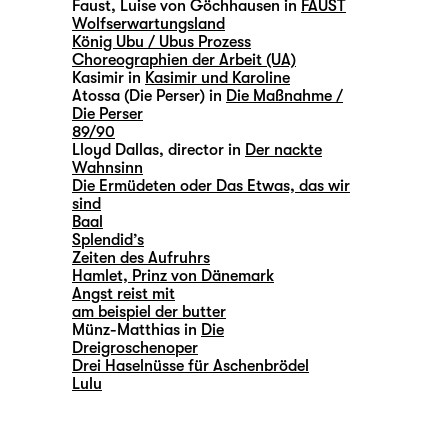
Faust, Luise von Göchhausen in
FAUST
Wolfserwartungsland
König Ubu / Ubus Prozess
Choreographien der Arbeit (UA)
Kasimir in
Kasimir und Karoline
Atossa (Die Perser) in
Die Maßnahme /
Die Perser
89/90
Lloyd Dallas, director in
Der nackte
Wahnsinn
Die Ermüdeten oder Das Etwas, das wir
sind
Baal
Splendid’s
Zeiten des Aufruhrs
Hamlet, Prinz von Dänemark
Angst reist mit
am beispiel der butter
Münz-Matthias in
Die
Dreigroschenoper
Drei Haselnüsse für Aschenbrödel
Lulu