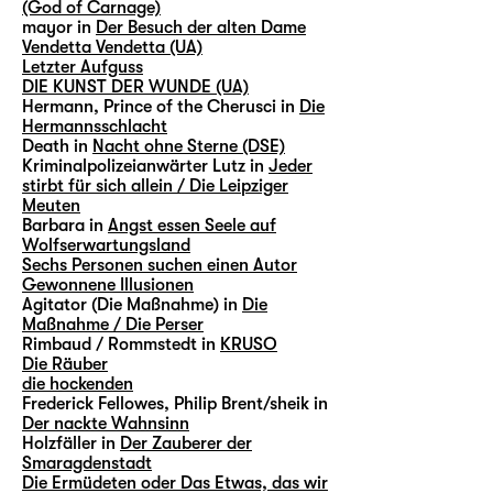
(God of Carnage)
mayor in
Der Besuch der alten Dame
Vendetta Vendetta (UA)
Letzter Aufguss
DIE KUNST DER WUNDE (UA)
Hermann, Prince of the Cherusci in
Die
Hermannsschlacht
Death in
Nacht ohne Sterne (DSE)
Kriminalpolizeianwärter Lutz in
Jeder
stirbt für sich allein / Die Leipziger
Meuten
Barbara in
Angst essen Seele auf
Wolfserwartungsland
Sechs Personen suchen einen Autor
Gewonnene Illusionen
Agitator (Die Maßnahme) in
Die
Maßnahme / Die Perser
Rimbaud / Rommstedt in
KRUSO
Die Räuber
die hockenden
Frederick Fellowes, Philip Brent/sheik in
Der nackte Wahnsinn
Holzfäller in
Der Zauberer der
Smaragdenstadt
Die Ermüdeten oder Das Etwas, das wir