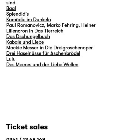
sind
Baal
Splendid’s
Komödie im Dunkeln
Paul Romanovicz, Marko Fehring, Heiner
Liliencron in
Das Tierreich
Das Dschungelbuch
Kabale und Liebe
Mackie Messer in
Die Dreigroschenoper
Drei Haselnüsse für Aschenbrödel
Lulu
Des Meeres und der Liebe Wellen
Ticket sales
0341 / 12 68 168