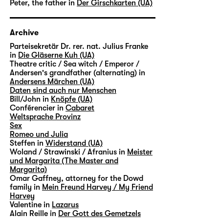
Peter, the father in
Der Girschkarten (UA)
Archive
Parteisekretär Dr. rer. nat. Julius Franke
in
Die Gläserne Kuh (UA)
Theatre critic / Sea witch / Emperor /
Andersen's grandfather (alternating) in
Andersens Märchen (UA)
Daten sind auch nur Menschen
Bill/John in
Knöpfe (UA)
Conférencier in
Cabaret
Weltsprache Provinz
Sex
Romeo und Julia
Steffen in
Widerstand (UA)
Woland / Strawinski / Afranius in
Meister
und Margarita (The Master and
Margarita)
Omar Gaffney, attorney for the Dowd
family in
Mein Freund Harvey / My Friend
Harvey
Valentine in
Lazarus
Alain Reille in
Der Gott des Gemetzels