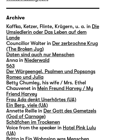
Archive
Kaffka, Ketzer, Flinte, Krügern, u. a. in
Die
Umsiedlerin oder Das Leben auf dem
Lande
Councillor Walter in
Der zerbrochne Krug
(The Broken Jug)
Daten sind auch nur Menschen
Anna in
Niederwald
563
Der Würgeengel. Psalmen und Popsongs
Romeo und Julia
Betty Chumley, his wife / Mrs. Ethel
Chauvenet in
Mein Freund Harvey / My
Friend Harvey
Frau Ada denkt Unerhörtes (UA)
Ein Berg, viele (UA)
Annette Reille in
Der Gott des Gemetzels
(God of Carnage)
Schäfchen im Trockenen
Voice from the speaker in
Hotel Pink Lulu
(UA)
Britta in
Ein Wahnsinn was Menschen