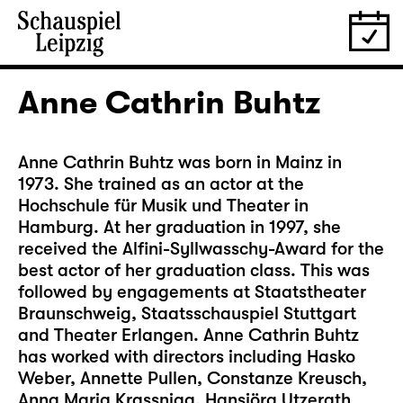
Anne Cathrin Buhtz
Anne Cathrin Buhtz was born in Mainz in
1973. She trained as an actor at the
Hochschule für Musik und Theater in
Hamburg. At her graduation in 1997, she
received the Alfini-Syllwasschy-Award for the
best actor of her graduation class. This was
followed by engagements at Staatstheater
Braunschweig, Staatsschauspiel Stuttgart
and Theater Erlangen. Anne Cathrin Buhtz
has worked with directors including Hasko
Weber, Annette Pullen, Constanze Kreusch,
Anna Maria Krassnigg, Hansjörg Utzerath