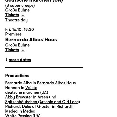
(& super creeps)
Große Bühne
Tickets
Theatre day
Fri, 16.10. 19:30
Premiere
Bernarda Albas Haus
Große Bühne
Tickets
more dates
Productions
Bernarda Alba in
Bernarda Albas Haus
Hannah in
Wüste
deutsche märchen (UA)
Abby Brewster in
Arsen und
Spitzenhäubchen (Arsenic and Old Lace)
Richard, Duke of Gloster in
Richard III
Medea in
Medea
White Passing (UA)