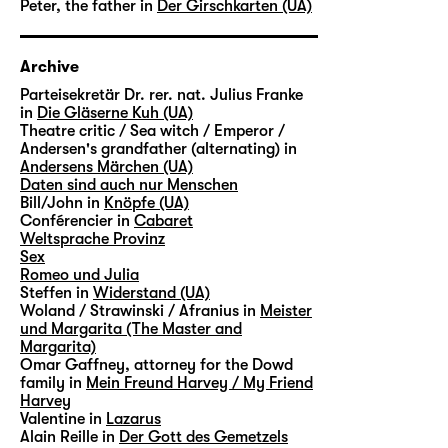
Peter, the father in
Der Girschkarten (UA)
Archive
Parteisekretär Dr. rer. nat. Julius Franke
in
Die Gläserne Kuh (UA)
Theatre critic / Sea witch / Emperor /
Andersen's grandfather (alternating) in
Andersens Märchen (UA)
Daten sind auch nur Menschen
Bill/John in
Knöpfe (UA)
Conférencier in
Cabaret
Weltsprache Provinz
Sex
Romeo und Julia
Steffen in
Widerstand (UA)
Woland / Strawinski / Afranius in
Meister
und Margarita (The Master and
Margarita)
Omar Gaffney, attorney for the Dowd
family in
Mein Freund Harvey / My Friend
Harvey
Valentine in
Lazarus
Alain Reille in
Der Gott des Gemetzels