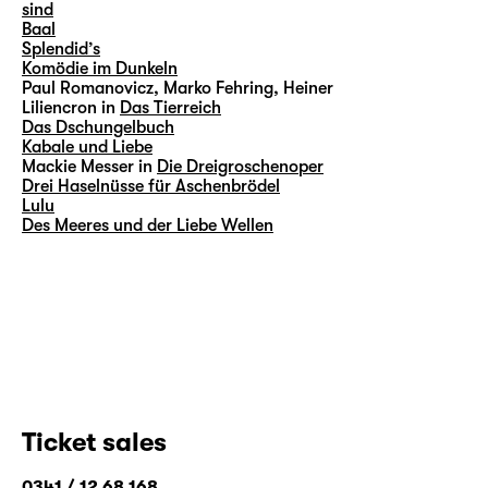
sind
Baal
Splendid’s
Komödie im Dunkeln
Paul Romanovicz, Marko Fehring, Heiner
Liliencron in
Das Tierreich
Das Dschungelbuch
Kabale und Liebe
Mackie Messer in
Die Dreigroschenoper
Drei Haselnüsse für Aschenbrödel
Lulu
Des Meeres und der Liebe Wellen
Ticket sales
0341 / 12 68 168