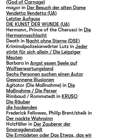
(God of Carnage)
mayor in
Der Besuch der alten Dame
Vendetta Vendetta (UA)
Letzter Aufguss
DIE KUNST DER WUNDE (UA)
Hermann, Prince of the Cherusci in
Die
Hermannsschlacht
Death in
Nacht ohne Sterne (DSE)
Kriminalpolizeianwärter Lutz in
Jeder
stirbt für sich allein / Die Leipziger
Meuten
Barbara in
Angst essen Seele auf
Wolfserwartungsland
Sechs Personen suchen einen Autor
Gewonnene Illusionen
Agitator (Die Maßnahme) in
Die
Maßnahme / Die Perser
Rimbaud / Rommstedt in
KRUSO
Die Räuber
die hockenden
Frederick Fellowes, Philip Brent/sheik in
Der nackte Wahnsinn
Holzfäller in
Der Zauberer der
Smaragdenstadt
Die Ermüdeten oder Das Etwas, das wir