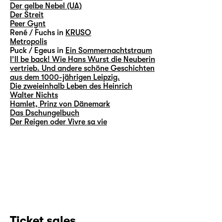
Der gelbe Nebel (UA)
Der Streit
Peer Gynt
René / Fuchs in
KRUSO
Metropolis
Puck / Egeus in
Ein Sommernachtstraum
I’ll be back! Wie Hans Wurst die Neuberin
vertrieb. Und andere schöne Geschichten
aus dem 1000-jährigen Leipzig.
Die zweieinhalb Leben des Heinrich
Walter Nichts
Hamlet, Prinz von Dänemark
Das Dschungelbuch
Der Reigen oder Vivre sa vie
Ticket sales