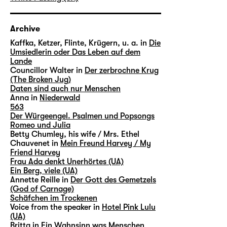
Archive
Kaffka, Ketzer, Flinte, Krügern, u. a. in
Die
Umsiedlerin oder Das Leben auf dem
Lande
Councillor Walter in
Der zerbrochne Krug
(The Broken Jug)
Daten sind auch nur Menschen
Anna in
Niederwald
563
Der Würgeengel. Psalmen und Popsongs
Romeo und Julia
Betty Chumley, his wife / Mrs. Ethel
Chauvenet in
Mein Freund Harvey / My
Friend Harvey
Frau Ada denkt Unerhörtes (UA)
Ein Berg, viele (UA)
Annette Reille in
Der Gott des Gemetzels
(God of Carnage)
Schäfchen im Trockenen
Voice from the speaker in
Hotel Pink Lulu
(UA)
Britta in
Ein Wahnsinn was Menschen