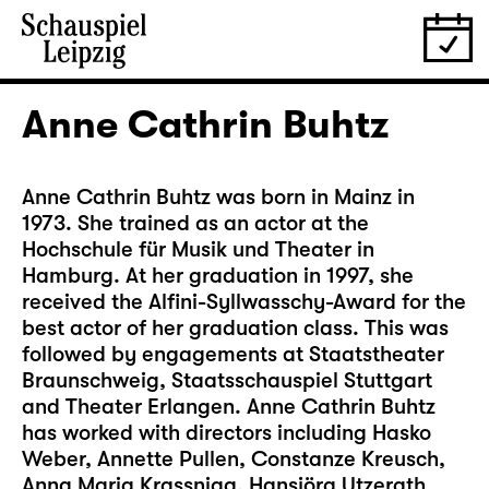
Anne Cathrin Buhtz
Anne Cathrin Buhtz was born in Mainz in
1973. She trained as an actor at the
Hochschule für Musik und Theater in
Hamburg. At her graduation in 1997, she
received the Alfini-Syllwasschy-Award for the
best actor of her graduation class. This was
followed by engagements at Staatstheater
Braunschweig, Staatsschauspiel Stuttgart
and Theater Erlangen. Anne Cathrin Buhtz
has worked with directors including Hasko
Weber, Annette Pullen, Constanze Kreusch,
Anna Maria Krassnigg, Hansjörg Utzerath