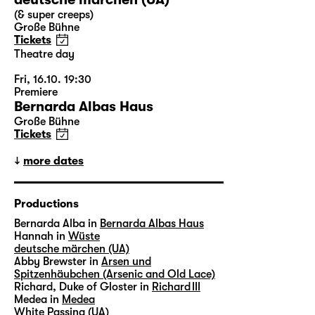
(& super creeps)
Große Bühne
Tickets
Theatre day
Fri, 16.10. 19:30
Premiere
Bernarda Albas Haus
Große Bühne
Tickets
more dates
Productions
Bernarda Alba in
Bernarda Albas Haus
Hannah in
Wüste
deutsche märchen (UA)
Abby Brewster in
Arsen und
Spitzenhäubchen (Arsenic and Old Lace)
Richard, Duke of Gloster in
Richard III
Medea in
Medea
White Passing (UA)