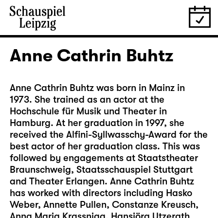
Anne Cathrin Buhtz
Anne Cathrin Buhtz was born in Mainz in
1973. She trained as an actor at the
Hochschule für Musik und Theater in
Hamburg. At her graduation in 1997, she
received the Alfini-Syllwasschy-Award for the
best actor of her graduation class. This was
followed by engagements at Staatstheater
Braunschweig, Staatsschauspiel Stuttgart
and Theater Erlangen. Anne Cathrin Buhtz
has worked with directors including Hasko
Weber, Annette Pullen, Constanze Kreusch,
Anna Maria Krassnigg, Hansjörg Utzerath