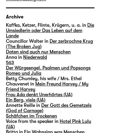
Archive
Kaffka, Ketzer, Flinte, Krügern, u. a. in
Die
Umsiedlerin oder Das Leben auf dem
Lande
Councillor Walter in
Der zerbrochne Krug
(The Broken Jug)
Daten sind auch nur Menschen
Anna in
Niederwald
563
Der Würgeengel. Psalmen und Popsongs
Romeo und Julia
Betty Chumley, his wife / Mrs. Ethel
Chauvenet in
Mein Freund Harvey / My
Friend Harvey
Frau Ada denkt Unerhörtes (UA)
Ein Berg, viele (UA)
Annette Reille in
Der Gott des Gemetzels
(God of Carnage)
Schäfchen im Trockenen
Voice from the speaker in
Hotel Pink Lulu
(UA)
Britta in
Ein Wahnsinn was Menschen