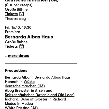
(& super creeps)
Große Bühne
Tickets
Theatre day
Fri, 16.10. 19:30
Premiere
Bernarda Albas Haus
Große Bühne
Tickets
more dates
Productions
Bernarda Alba in
Bernarda Albas Haus
Hannah in
Wüste
deutsche märchen (UA)
Abby Brewster in
Arsen und
Spitzenhäubchen (Arsenic and Old Lace)
Richard, Duke of Gloster in
Richard III
Medea in
Medea
White Passing (UA)