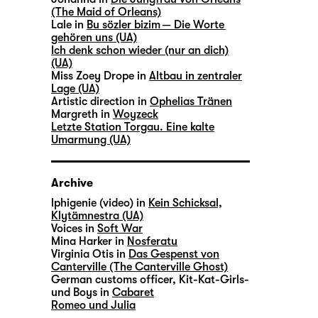
(The Maid of Orleans)
Lale in
Bu sözler bizim — Die Worte
gehören uns (UA)
Ich denk schon wieder (nur an dich)
(UA)
Miss Zoey Drope in
Altbau in zentraler
Lage (UA)
Artistic direction in
Ophelias Tränen
Margreth in
Woyzeck
Letzte Station Torgau. Eine kalte
Umarmung (UA)
Archive
lphigenie (video) in
Kein Schicksal,
Klytämnestra (UA)
Voices in
Soft War
Mina Harker in
Nosferatu
Virginia Otis in
Das Gespenst von
Canterville (The Canterville Ghost)
German customs officer, Kit-Kat-Girls-
und Boys in
Cabaret
Romeo und Julia