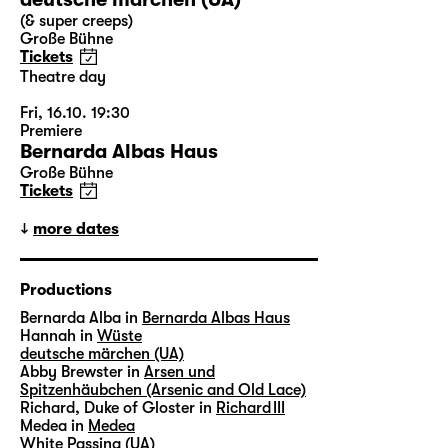
(& super creeps)
Große Bühne
Tickets
Theatre day
Fri, 16.10. 19:30
Premiere
Bernarda Albas Haus
Große Bühne
Tickets
more dates
Productions
Bernarda Alba in
Bernarda Albas Haus
Hannah in
Wüste
deutsche märchen (UA)
Abby Brewster in
Arsen und
Spitzenhäubchen (Arsenic and Old Lace)
Richard, Duke of Gloster in
Richard III
Medea in
Medea
White Passing (UA)