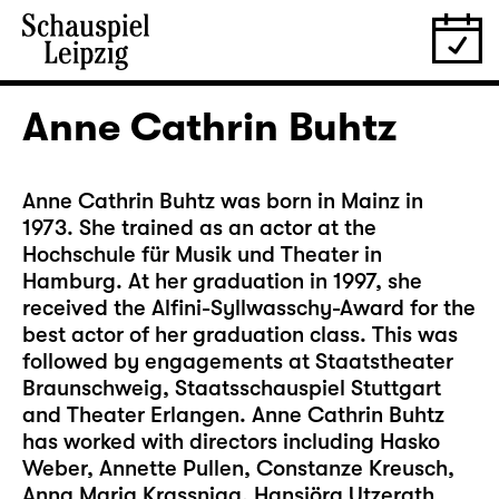
Anne Cathrin Buhtz
Anne Cathrin Buhtz was born in Mainz in
1973. She trained as an actor at the
Hochschule für Musik und Theater in
Hamburg. At her graduation in 1997, she
received the Alfini-Syllwasschy-Award for the
best actor of her graduation class. This was
followed by engagements at Staatstheater
Braunschweig, Staatsschauspiel Stuttgart
and Theater Erlangen. Anne Cathrin Buhtz
has worked with directors including Hasko
Weber, Annette Pullen, Constanze Kreusch,
Anna Maria Krassnigg, Hansjörg Utzerath