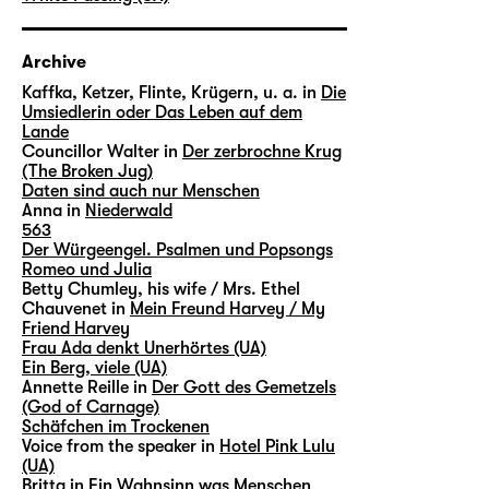
Archive
Kaffka, Ketzer, Flinte, Krügern, u. a. in
Die
Umsiedlerin oder Das Leben auf dem
Lande
Councillor Walter in
Der zerbrochne Krug
(The Broken Jug)
Daten sind auch nur Menschen
Anna in
Niederwald
563
Der Würgeengel. Psalmen und Popsongs
Romeo und Julia
Betty Chumley, his wife / Mrs. Ethel
Chauvenet in
Mein Freund Harvey / My
Friend Harvey
Frau Ada denkt Unerhörtes (UA)
Ein Berg, viele (UA)
Annette Reille in
Der Gott des Gemetzels
(God of Carnage)
Schäfchen im Trockenen
Voice from the speaker in
Hotel Pink Lulu
(UA)
Britta in
Ein Wahnsinn was Menschen