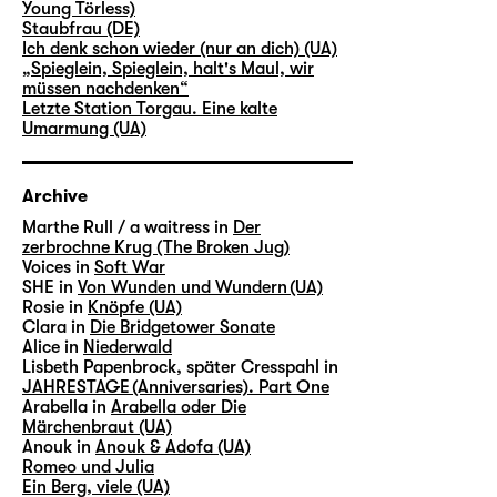
Young Törless)
Staubfrau (DE)
Ich denk schon wieder (nur an dich) (UA)
„Spieglein, Spieglein, halt's Maul, wir
müssen nachdenken“
Letzte Station Torgau. Eine kalte
Umarmung (UA)
Archive
Marthe Rull / a waitress in
Der
zerbrochne Krug (The Broken Jug)
Voices in
Soft War
SHE in
Von Wunden und Wundern (UA)
Rosie in
Knöpfe (UA)
Clara in
Die Bridgetower Sonate
Alice in
Niederwald
Lisbeth Papenbrock, später Cresspahl in
JAHRESTAGE (Anniversaries). Part One
Arabella in
Arabella oder Die
Märchenbraut (UA)
Anouk in
Anouk & Adofa (UA)
Romeo und Julia
Ein Berg, viele (UA)