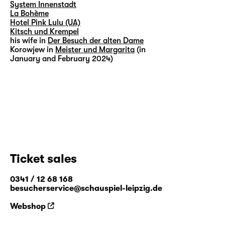
System Innenstadt
La Bohème
Hotel Pink Lulu (UA)
Kitsch und Krempel
his wife in
Der Besuch der alten Dame
Korowjew in
Meister und Margarita
(in
January and February 2024)
Ticket sales
0341 / 12 68 168
besucherservice@schauspiel-leipzig.de
Webshop