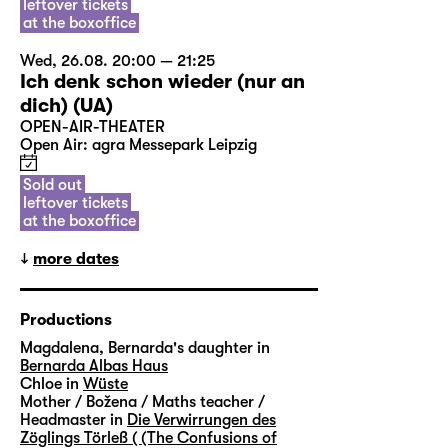
leftover tickets
at the boxoffice
Wed, 26.08. 20:00 — 21:25
Ich denk schon wieder (nur an
dich) (UA)
OPEN-AIR-THEATER
Open Air: agra Messepark Leipzig
Sold out
leftover tickets
at the boxoffice
more dates
Productions
Magdalena, Bernarda's daughter in
Bernarda Albas Haus
Chloe in
Wüste
Mother / Božena / Maths teacher /
Headmaster in
Die Verwirrungen des
Zöglings Törleß ( (The Confusions of