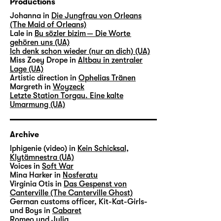
Productions
Johanna in
Die Jungfrau von Orleans
(The Maid of Orleans)
Lale in
Bu sözler bizim — Die Worte
gehören uns (UA)
Ich denk schon wieder (nur an dich) (UA)
Miss Zoey Drope in
Altbau in zentraler
Lage (UA)
Artistic direction in
Ophelias Tränen
Margreth in
Woyzeck
Letzte Station Torgau. Eine kalte
Umarmung (UA)
Archive
lphigenie (video) in
Kein Schicksal,
Klytämnestra (UA)
Voices in
Soft War
Mina Harker in
Nosferatu
Virginia Otis in
Das Gespenst von
Canterville (The Canterville Ghost)
German customs officer, Kit-Kat-Girls-
und Boys in
Cabaret
Romeo und Julia