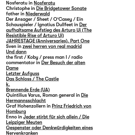
Nosferatu in
Nosferatu
Christophe in
Die Bridgetower Sonate
father in
Niederwald
Der Ansager / Sheet / O'Casey / Ein
Schauspieler / Ignatius Dullfeet in
Der
aufhaltsame Aufstieg des Arturo Ui (The
Resistible Rise of Arturo Ui)
JAHRESTAGE (Anniversaries). Part One
Sven in
zwei herren von real madrid
Und dann
the first / Koby / press man I / radio
commentator in
Der Besuch der alten
Dame
Letzter Aufguss
Das Schloss / The Castle
k.
Brennende Erde (UA)
Quintilius Varus, Roman general in
Die
Hermannsschlacht
Graf Hohenzollern in
Prinz Friedrich von
Homburg
Enno in
Jeder stirbt für sich allein / Die
Leipziger Meuten
Gespenster oder Denkwürdigkeiten eines
Nervenkranken