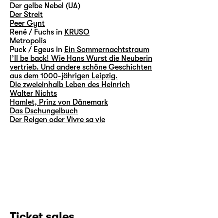
Der gelbe Nebel (UA)
Der Streit
Peer Gynt
René / Fuchs in
KRUSO
Metropolis
Puck / Egeus in
Ein Sommernachtstraum
I’ll be back! Wie Hans Wurst die Neuberin
vertrieb. Und andere schöne Geschichten
aus dem 1000-jährigen Leipzig.
Die zweieinhalb Leben des Heinrich
Walter Nichts
Hamlet, Prinz von Dänemark
Das Dschungelbuch
Der Reigen oder Vivre sa vie
Ticket sales