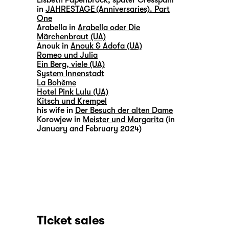
Lisbeth Papenbrock, später Cresspahl
in
JAHRESTAGE (Anniversaries). Part
One
Arabella in
Arabella oder Die
Märchenbraut (UA)
Anouk in
Anouk & Adofa (UA)
Romeo und Julia
Ein Berg, viele (UA)
System Innenstadt
La Bohème
Hotel Pink Lulu (UA)
Kitsch und Krempel
his wife in
Der Besuch der alten Dame
Korowjew in
Meister und Margarita
(in
January and February 2024)
Ticket sales