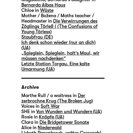
Bernarda Albas Haus
Chloe in
Wüste
Mother / Božena / Maths teacher /
Headmaster in
Die Verwirrungen des
Zöglings Törleß ( (The Confusions of
Young Törless)
Staubfrau (DE)
Ich denk schon wieder (nur an dich)
(UA)
„Spieglein, Spieglein, halt's Maul, wir
müssen nachdenken“
Letzte Station Torgau. Eine kalte
Umarmung (UA)
Archive
Marthe Rull / a waitress in
Der
zerbrochne Krug (The Broken Jug)
Voices in
Soft War
SHE in
Von Wunden und Wundern (UA)
Rosie in
Knöpfe (UA)
Clara in
Die Bridgetower Sonate
Alice in
Niederwald