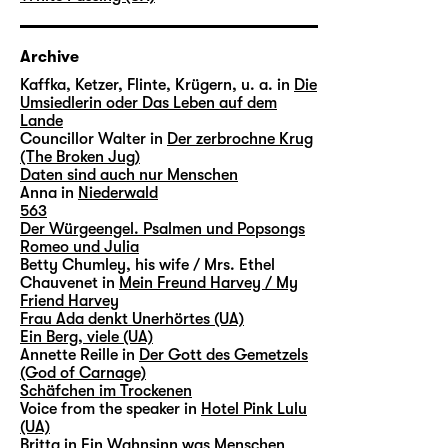
Archive
Kaffka, Ketzer, Flinte, Krügern, u. a. in
Die
Umsiedlerin oder Das Leben auf dem
Lande
Councillor Walter in
Der zerbrochne Krug
(The Broken Jug)
Daten sind auch nur Menschen
Anna in
Niederwald
563
Der Würgeengel. Psalmen und Popsongs
Romeo und Julia
Betty Chumley, his wife / Mrs. Ethel
Chauvenet in
Mein Freund Harvey / My
Friend Harvey
Frau Ada denkt Unerhörtes (UA)
Ein Berg, viele (UA)
Annette Reille in
Der Gott des Gemetzels
(God of Carnage)
Schäfchen im Trockenen
Voice from the speaker in
Hotel Pink Lulu
(UA)
Britta in
Ein Wahnsinn was Menschen