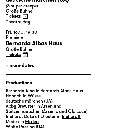
(& super creeps)
Große Bühne
Tickets
Theatre day
Fri, 16.10. 19:30
Premiere
Bernarda Albas Haus
Große Bühne
Tickets
more dates
Productions
Bernarda Alba in
Bernarda Albas Haus
Hannah in
Wüste
deutsche märchen (UA)
Abby Brewster in
Arsen und
Spitzenhäubchen (Arsenic and Old Lace)
Richard, Duke of Gloster in
Richard III
Medea in
Medea
White Passing (UA)