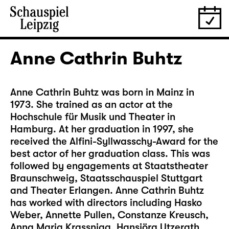
Anne Cathrin Buhtz
Anne Cathrin Buhtz was born in Mainz in
1973. She trained as an actor at the
Hochschule für Musik und Theater in
Hamburg. At her graduation in 1997, she
received the Alfini-Syllwasschy-Award for the
best actor of her graduation class. This was
followed by engagements at Staatstheater
Braunschweig, Staatsschauspiel Stuttgart
and Theater Erlangen. Anne Cathrin Buhtz
has worked with directors including Hasko
Weber, Annette Pullen, Constanze Kreusch,
Anna Maria Krassnigg, Hansjörg Utzerath