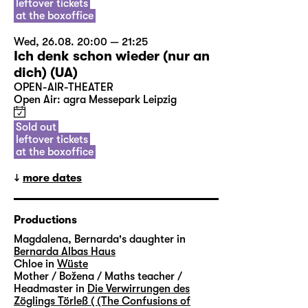
leftover tickets
at the boxoffice
Wed, 26.08. 20:00 — 21:25
Ich denk schon wieder (nur an
dich) (UA)
OPEN-AIR-THEATER
Open Air: agra Messepark Leipzig
Sold out
leftover tickets
at the boxoffice
more dates
Productions
Magdalena, Bernarda's daughter in
Bernarda Albas Haus
Chloe in
Wüste
Mother / Božena / Maths teacher /
Headmaster in
Die Verwirrungen des
Zöglings Törleß ( (The Confusions of