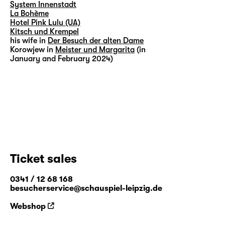
System Innenstadt
La Bohème
Hotel Pink Lulu (UA)
Kitsch und Krempel
his wife in
Der Besuch der alten Dame
Korowjew in
Meister und Margarita
(in
January and February 2024)
Ticket sales
0341 / 12 68 168
besucherservice@schauspiel-leipzig.de
Webshop