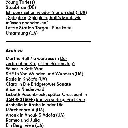
Young Törless)
Staubfrau (DE)
Ich denk schon wieder (nur an dich) (UA)
„Spieglein, Spieglein, halt's Maul, wir
müssen nachdenken“
Letzte Station Torgau. Eine kalte
Umarmung (UA)
Archive
Marthe Rull / a waitress in
Der
zerbrochne Krug (The Broken Jug)
Voices in
Soft War
SHE in
Von Wunden und Wundern (UA)
Rosie in
Knöpfe (UA)
Clara in
Die Bridgetower Sonate
Alice in
Niederwald
Lisbeth Papenbrock, später Cresspahl in
JAHRESTAGE (Anniversaries). Part One
Arabella in
Arabella oder Die
Märchenbraut (UA)
Anouk in
Anouk & Adofa (UA)
Romeo und Julia
Ein Berg, viele (UA)