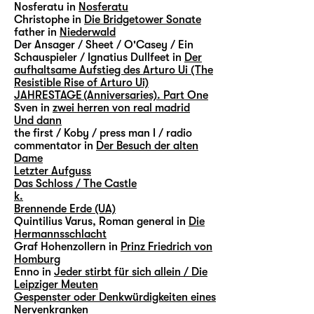
Nosferatu in
Nosferatu
Christophe in
Die Bridgetower Sonate
father in
Niederwald
Der Ansager / Sheet / O'Casey / Ein
Schauspieler / Ignatius Dullfeet in
Der
aufhaltsame Aufstieg des Arturo Ui (The
Resistible Rise of Arturo Ui)
JAHRESTAGE (Anniversaries). Part One
Sven in
zwei herren von real madrid
Und dann
the first / Koby / press man I / radio
commentator in
Der Besuch der alten
Dame
Letzter Aufguss
Das Schloss / The Castle
k.
Brennende Erde (UA)
Quintilius Varus, Roman general in
Die
Hermannsschlacht
Graf Hohenzollern in
Prinz Friedrich von
Homburg
Enno in
Jeder stirbt für sich allein / Die
Leipziger Meuten
Gespenster oder Denkwürdigkeiten eines
Nervenkranken