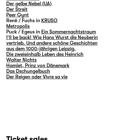
Der gelbe Nebel (UA)
Der Streit
Peer Gynt
René / Fuchs in
KRUSO
Metropolis
Puck / Egeus in
Ein Sommernachtstraum
I’ll be back! Wie Hans Wurst die Neuberin
vertrieb. Und andere schöne Geschichten
aus dem 1000-jährigen Leipzig.
Die zweieinhalb Leben des Heinrich
Walter Nichts
Hamlet, Prinz von Dänemark
Das Dschungelbuch
Der Reigen oder Vivre sa vie
Ticket sales