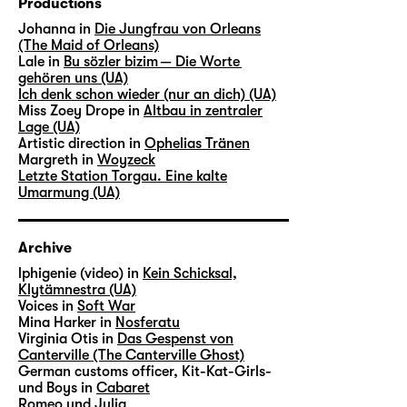
Productions
Johanna in
Die Jungfrau von Orleans
(The Maid of Orleans)
Lale in
Bu sözler bizim — Die Worte
gehören uns (UA)
Ich denk schon wieder (nur an dich) (UA)
Miss Zoey Drope in
Altbau in zentraler
Lage (UA)
Artistic direction in
Ophelias Tränen
Margreth in
Woyzeck
Letzte Station Torgau. Eine kalte
Umarmung (UA)
Archive
lphigenie (video) in
Kein Schicksal,
Klytämnestra (UA)
Voices in
Soft War
Mina Harker in
Nosferatu
Virginia Otis in
Das Gespenst von
Canterville (The Canterville Ghost)
German customs officer, Kit-Kat-Girls-
und Boys in
Cabaret
Romeo und Julia