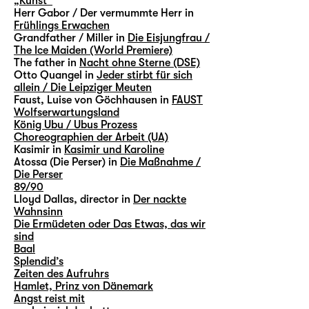
„Kunst“
Herr Gabor / Der vermummte Herr in
Frühlings Erwachen
Grandfather / Miller in
Die Eisjungfrau /
The Ice Maiden (World Premiere)
The father in
Nacht ohne Sterne (DSE)
Otto Quangel in
Jeder stirbt für sich
allein / Die Leipziger Meuten
Faust, Luise von Göchhausen in
FAUST
Wolfserwartungsland
König Ubu / Ubus Prozess
Choreographien der Arbeit (UA)
Kasimir in
Kasimir und Karoline
Atossa (Die Perser) in
Die Maßnahme /
Die Perser
89/90
Lloyd Dallas, director in
Der nackte
Wahnsinn
Die Ermüdeten oder Das Etwas, das wir
sind
Baal
Splendid’s
Zeiten des Aufruhrs
Hamlet, Prinz von Dänemark
Angst reist mit