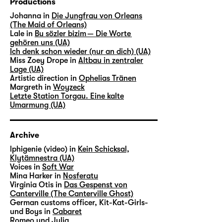
Productions
Johanna in
Die Jungfrau von Orleans
(The Maid of Orleans)
Lale in
Bu sözler bizim — Die Worte
gehören uns (UA)
Ich denk schon wieder (nur an dich) (UA)
Miss Zoey Drope in
Altbau in zentraler
Lage (UA)
Artistic direction in
Ophelias Tränen
Margreth in
Woyzeck
Letzte Station Torgau. Eine kalte
Umarmung (UA)
Archive
lphigenie (video) in
Kein Schicksal,
Klytämnestra (UA)
Voices in
Soft War
Mina Harker in
Nosferatu
Virginia Otis in
Das Gespenst von
Canterville (The Canterville Ghost)
German customs officer, Kit-Kat-Girls-
und Boys in
Cabaret
Romeo und Julia