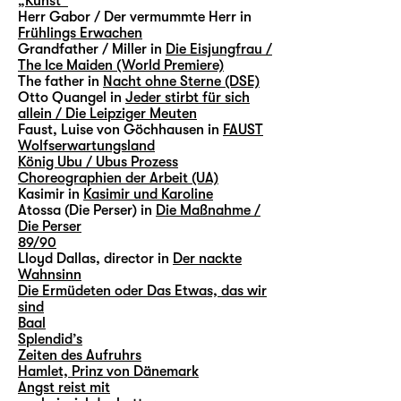
„Kunst“
Herr Gabor / Der vermummte Herr in
Frühlings Erwachen
Grandfather / Miller in
Die Eisjungfrau /
The Ice Maiden (World Premiere)
The father in
Nacht ohne Sterne (DSE)
Otto Quangel in
Jeder stirbt für sich
allein / Die Leipziger Meuten
Faust, Luise von Göchhausen in
FAUST
Wolfserwartungsland
König Ubu / Ubus Prozess
Choreographien der Arbeit (UA)
Kasimir in
Kasimir und Karoline
Atossa (Die Perser) in
Die Maßnahme /
Die Perser
89/90
Lloyd Dallas, director in
Der nackte
Wahnsinn
Die Ermüdeten oder Das Etwas, das wir
sind
Baal
Splendid’s
Zeiten des Aufruhrs
Hamlet, Prinz von Dänemark
Angst reist mit