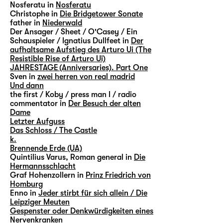
Nosferatu in
Nosferatu
Christophe in
Die Bridgetower Sonate
father in
Niederwald
Der Ansager / Sheet / O'Casey / Ein
Schauspieler / Ignatius Dullfeet in
Der
aufhaltsame Aufstieg des Arturo Ui (The
Resistible Rise of Arturo Ui)
JAHRESTAGE (Anniversaries). Part One
Sven in
zwei herren von real madrid
Und dann
the first / Koby / press man I / radio
commentator in
Der Besuch der alten
Dame
Letzter Aufguss
Das Schloss / The Castle
k.
Brennende Erde (UA)
Quintilius Varus, Roman general in
Die
Hermannsschlacht
Graf Hohenzollern in
Prinz Friedrich von
Homburg
Enno in
Jeder stirbt für sich allein / Die
Leipziger Meuten
Gespenster oder Denkwürdigkeiten eines
Nervenkranken