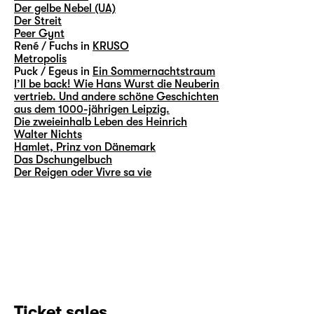
Der gelbe Nebel (UA)
Der Streit
Peer Gynt
René / Fuchs in
KRUSO
Metropolis
Puck / Egeus in
Ein Sommernachtstraum
I’ll be back! Wie Hans Wurst die Neuberin
vertrieb. Und andere schöne Geschichten
aus dem 1000-jährigen Leipzig.
Die zweieinhalb Leben des Heinrich
Walter Nichts
Hamlet, Prinz von Dänemark
Das Dschungelbuch
Der Reigen oder Vivre sa vie
Ticket sales