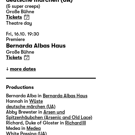
(& super creeps)
Große Bühne
Tickets
Theatre day
Fri, 16.10. 19:30
Premiere
Bernarda Albas Haus
Große Bühne
Tickets
more dates
Productions
Bernarda Alba in
Bernarda Albas Haus
Hannah in
Wüste
deutsche märchen (UA)
Abby Brewster in
Arsen und
Spitzenhäubchen (Arsenic and Old Lace)
Richard, Duke of Gloster in
Richard III
Medea in
Medea
White Passing (UA)