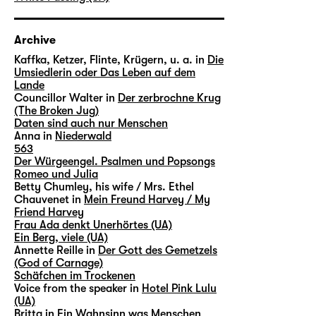
Archive
Kaffka, Ketzer, Flinte, Krügern, u. a. in
Die
Umsiedlerin oder Das Leben auf dem
Lande
Councillor Walter in
Der zerbrochne Krug
(The Broken Jug)
Daten sind auch nur Menschen
Anna in
Niederwald
563
Der Würgeengel. Psalmen und Popsongs
Romeo und Julia
Betty Chumley, his wife / Mrs. Ethel
Chauvenet in
Mein Freund Harvey / My
Friend Harvey
Frau Ada denkt Unerhörtes (UA)
Ein Berg, viele (UA)
Annette Reille in
Der Gott des Gemetzels
(God of Carnage)
Schäfchen im Trockenen
Voice from the speaker in
Hotel Pink Lulu
(UA)
Britta in
Ein Wahnsinn was Menschen