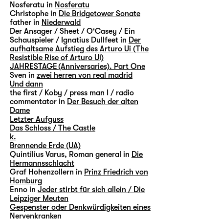
Nosferatu in
Nosferatu
Christophe in
Die Bridgetower Sonate
father in
Niederwald
Der Ansager / Sheet / O'Casey / Ein
Schauspieler / Ignatius Dullfeet in
Der
aufhaltsame Aufstieg des Arturo Ui (The
Resistible Rise of Arturo Ui)
JAHRESTAGE (Anniversaries). Part One
Sven in
zwei herren von real madrid
Und dann
the first / Koby / press man I / radio
commentator in
Der Besuch der alten
Dame
Letzter Aufguss
Das Schloss / The Castle
k.
Brennende Erde (UA)
Quintilius Varus, Roman general in
Die
Hermannsschlacht
Graf Hohenzollern in
Prinz Friedrich von
Homburg
Enno in
Jeder stirbt für sich allein / Die
Leipziger Meuten
Gespenster oder Denkwürdigkeiten eines
Nervenkranken