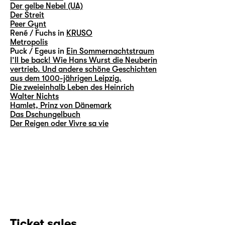
Der gelbe Nebel (UA)
Der Streit
Peer Gynt
René / Fuchs in
KRUSO
Metropolis
Puck / Egeus in
Ein Sommernachtstraum
I’ll be back! Wie Hans Wurst die Neuberin
vertrieb. Und andere schöne Geschichten
aus dem 1000-jährigen Leipzig.
Die zweieinhalb Leben des Heinrich
Walter Nichts
Hamlet, Prinz von Dänemark
Das Dschungelbuch
Der Reigen oder Vivre sa vie
Ticket sales