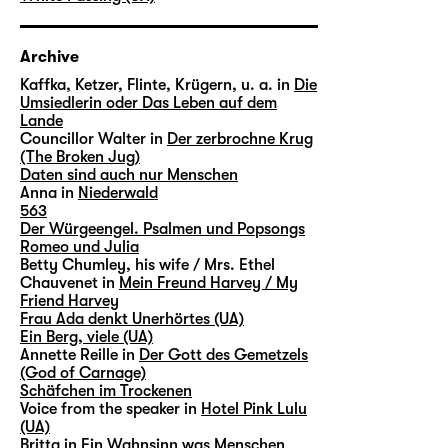
Archive
Kaffka, Ketzer, Flinte, Krügern, u. a. in
Die
Umsiedlerin oder Das Leben auf dem
Lande
Councillor Walter in
Der zerbrochne Krug
(The Broken Jug)
Daten sind auch nur Menschen
Anna in
Niederwald
563
Der Würgeengel. Psalmen und Popsongs
Romeo und Julia
Betty Chumley, his wife / Mrs. Ethel
Chauvenet in
Mein Freund Harvey / My
Friend Harvey
Frau Ada denkt Unerhörtes (UA)
Ein Berg, viele (UA)
Annette Reille in
Der Gott des Gemetzels
(God of Carnage)
Schäfchen im Trockenen
Voice from the speaker in
Hotel Pink Lulu
(UA)
Britta in
Ein Wahnsinn was Menschen