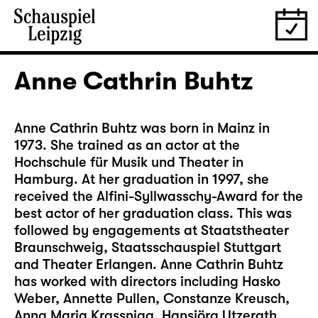
Anne Cathrin Buhtz
Anne Cathrin Buhtz was born in Mainz in
1973. She trained as an actor at the
Hochschule für Musik und Theater in
Hamburg. At her graduation in 1997, she
received the Alfini-Syllwasschy-Award for the
best actor of her graduation class. This was
followed by engagements at Staatstheater
Braunschweig, Staatsschauspiel Stuttgart
and Theater Erlangen. Anne Cathrin Buhtz
has worked with directors including Hasko
Weber, Annette Pullen, Constanze Kreusch,
Anna Maria Krassnigg, Hansjörg Utzerath