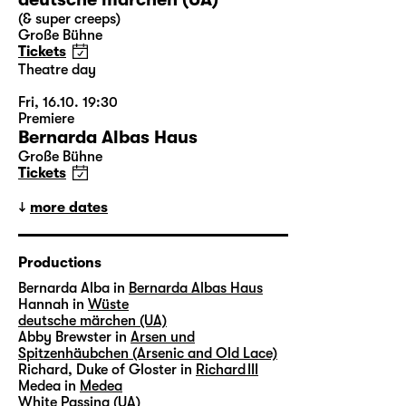
(& super creeps)
Große Bühne
Tickets
Theatre day
Fri, 16.10. 19:30
Premiere
Bernarda Albas Haus
Große Bühne
Tickets
more dates
Productions
Bernarda Alba in
Bernarda Albas Haus
Hannah in
Wüste
deutsche märchen (UA)
Abby Brewster in
Arsen und
Spitzenhäubchen (Arsenic and Old Lace)
Richard, Duke of Gloster in
Richard III
Medea in
Medea
White Passing (UA)